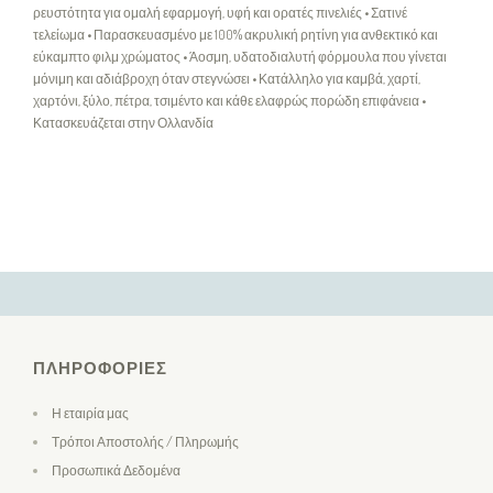
ρευστότητα για ομαλή εφαρμογή, υφή και ορατές πινελιές • Σατινέ
τελείωμα • Παρασκευασμένο με 100% ακρυλική ρητίνη για ανθεκτικό και
εύκαμπτο φιλμ χρώματος • Άοσμη, υδατοδιαλυτή φόρμουλα που γίνεται
μόνιμη και αδιάβροχη όταν στεγνώσει • Κατάλληλο για καμβά, χαρτί,
χαρτόνι, ξύλο, πέτρα, τσιμέντο και κάθε ελαφρώς πορώδη επιφάνεια •
Κατασκευάζεται στην Ολλανδία
ΠΛΗΡΟΦΟΡΊΕΣ
Η εταιρία μας
Τρόποι Αποστολής / Πληρωμής
Προσωπικά Δεδομένα