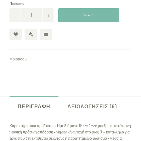
Ποσότητα
Καλάθι
Μοιράσου:
ΠΕΡΙΓΡΑΦΉ
ΑΞΙΟΛΟΓΉΣΕΙΣ (0)
Χαρακτηριστικά προϊόντος • Ημι‑διάφανο Reflex Green με εξαιρετικά έντονη,
νεονική πράσινη απόδοση • Μηδενική αντοχή στο φως (˚) — κατάλληλο για
έργα που δεν εκτίθενται σε έντονο ή παρατεταμένο φωτισμό • Μεσαία