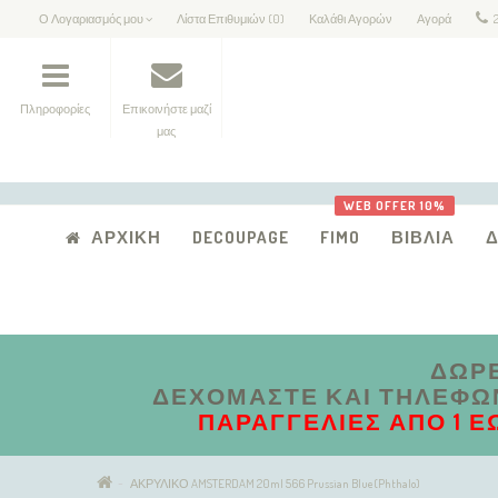
Ο Λογαριασμός μου
Λίστα Επιθυμιών (0)
Καλάθι Αγορών
Αγορά
Πληροφορίες
Επικοινήστε μαζί
μας
WEB OFFER 10%
ΑΡΧΙΚΉ
DECOUPAGE
FIMO
ΒΙΒΛΊΑ
ΔΩΡΕ
ΔΕΧΌΜΑΣΤΕ ΚΑΙ ΤΗΛΕΦΩΝΙ
ΠΑΡΑΓΓΕΛΊΕΣ ΑΠΟ 1 Έ
ΑΚΡΥΛΙΚΟ AMSTERDAM 20ml 566 Prussian Blue(Phthalo)