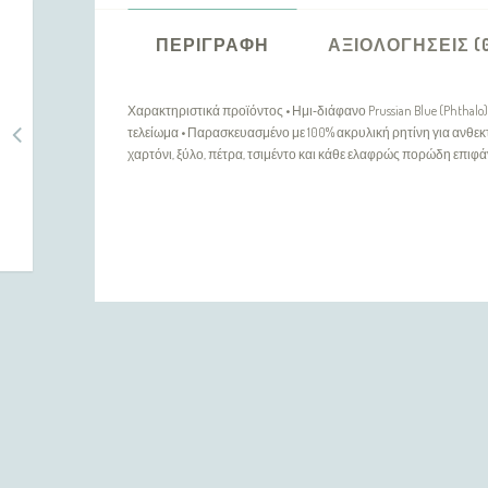
ΠΕΡΙΓΡΑΦΉ
ΑΞΙΟΛΟΓΉΣΕΙΣ (
Χαρακτηριστικά προϊόντος • Ημι‑διάφανο Prussian Blue (Phthalo
τελείωμα • Παρασκευασμένο με 100% ακρυλική ρητίνη για ανθεκ
χαρτόνι, ξύλο, πέτρα, τσιμέντο και κάθε ελαφρώς πορώδη επιφά
ΠΛΗΡΟΦΟΡΊΕΣ
Η εταιρία μας
Τρόποι Αποστολής / Πληρωμής