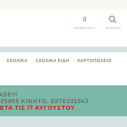
0
Καλάθι Αγορών
Αναζήτηση
ΣΧΟΛΙΚΆ
ΣΧΟΛΙΚΆ ΕΊΔΗ
ΧΑΡΤΟΠΩΛΕΊΟ
0€!!!
5808 ΚΙΝΗΤΌ: 6976335343
ΤΆ ΤΙΣ 17 ΑΥΓΟΎΣΤΟΥ.