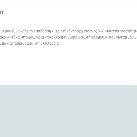
0)
) με βαθιά, ψυχρή μπλε απόδοση • Εξαιρετική αντοχή στο φως (+++) • Μεσαία ρευστότητα
τικό και εύκαμπτο φιλμ χρώματος • Άοσμη, υδατοδιαλυτή φόρμουλα που γίνεται μόνιμη
νεια • Κατασκευάζεται στην Ολλανδία
ΕΞΥΠΗΡΈΤΗΣΗ ΠΕΛΑΤΏΝ
Επικοινωνήστε μαζί μας
Ο Λογαριασμός μου