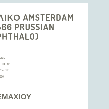
ΛΙΚΟ AMSTERDAM
566 PRUSSIAN
PHTHALO)
σιμο
L TALENS
17045660
826
ΕΜΑΧΊΟΥ