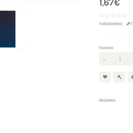
1,67€
0 αξιολογήσεις
Γ
Ποσότητα
Μοιράσου: