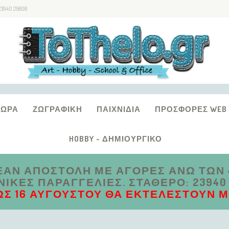
23940 25808
ΔΏΡΑ
ΖΩΓΡΑΦΙΚΉ
ΠΑΙΧΝΊΔΙΑ
ΠΡΟΣΦΟΡΈΣ WEB
HOBBY - ΔΗΜΙΟΥΡΓΙΚΌ
ΑΝ ΑΠΟΣΤΟΛΗ ΜΕ ΑΓΟΡΕΣ ΑΝΩ ΤΩΝ 4
ΚΈΣ ΠΑΡΑΓΓΕΛΊΕΣ. ΣΤΑΘΕΡΌ: 23940 2
ΩΣ 16 ΑΥΓΟΎΣΤΟΥ ΘΑ ΕΚΤΕΛΕΣΤΟΎΝ ΜΕ