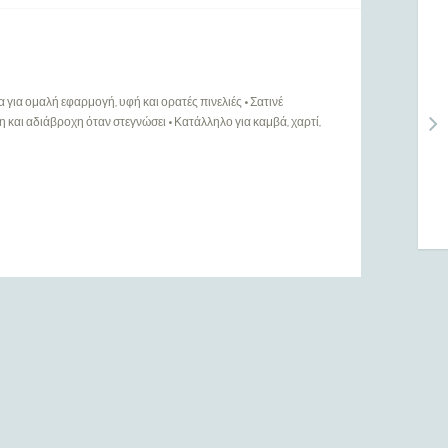
 για ομαλή εφαρμογή, υφή και ορατές πινελιές • Σατινέ
 και αδιάβροχη όταν στεγνώσει • Κατάλληλο για καμβά, χαρτί,
ΠΕΡΙΣΣΌΤΕΡΑ
Ευρετήριο Κατασκευαστών
Ενημερώσεις