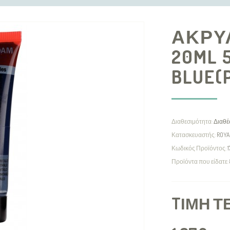
ΑΚΡΥ
20ML 
BLUE(
Διαθεσιμότητα:
Διαθέ
Κατασκευαστής:
ROYA
Κωδικός Προϊόντος:
Προϊόντα που είδατε:
TΙΜΉ Τ