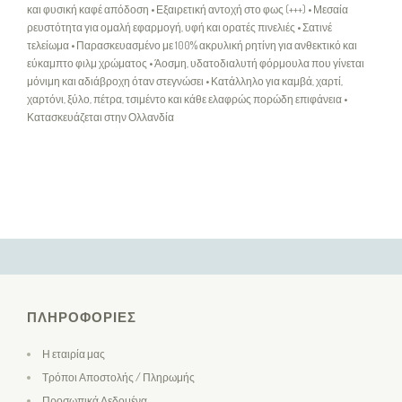
και φυσική καφέ απόδοση • Εξαιρετική αντοχή στο φως (+++) • Μεσαία
ρευστότητα για ομαλή εφαρμογή, υφή και ορατές πινελιές • Σατινέ
τελείωμα • Παρασκευασμένο με 100% ακρυλική ρητίνη για ανθεκτικό και
εύκαμπτο φιλμ χρώματος • Άοσμη, υδατοδιαλυτή φόρμουλα που γίνεται
μόνιμη και αδιάβροχη όταν στεγνώσει • Κατάλληλο για καμβά, χαρτί,
χαρτόνι, ξύλο, πέτρα, τσιμέντο και κάθε ελαφρώς πορώδη επιφάνεια •
Κατασκευάζεται στην Ολλανδία
ΠΛΗΡΟΦΟΡΊΕΣ
Η εταιρία μας
Τρόποι Αποστολής / Πληρωμής
Προσωπικά Δεδομένα