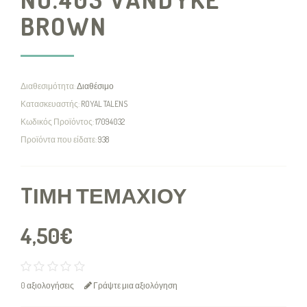
BROWN
Διαθεσιμότητα:
Διαθέσιμο
Κατασκευαστής:
ROYAL TALENS
Κωδικός Προϊόντος:
17094032
Προϊόντα που είδατε:
938
TΙΜΉ ΤΕΜΑΧΊΟΥ
4,50€
0 αξιολογήσεις
Γράψτε μια αξιολόγηση