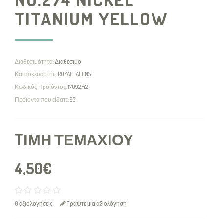
TITANIUM YELLOW
Διαθεσιμότητα:
Διαθέσιμο
Κατασκευαστής:
ROYAL TALENS
Κωδικός Προϊόντος:
17092742
Προϊόντα που είδατε:
951
TΙΜΉ ΤΕΜΑΧΊΟΥ
4,50€
0 αξιολογήσεις
Γράψτε μια αξιολόγηση