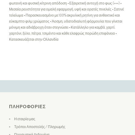
φωτεινή και φυσική κίτρινη απόδοση • Εξαιρετική αντοχή στο φως (+++) •
Μεσαία ρευστότητα για ομαλή εφαρμογή, υφή και ορατές πινελιές • Σατινέ
τελείωμα • Παρασκευασμένο με 100% ακρυλική ρητίνη για ανθεκτικό και
εύκαμπτο φιλμ χρώματος • Άοσμη, υδατοδιαλυτή φόρμουλα που γίνεται
μόνιμη και αδιάβροχη όταν στεγνώσει • Κατάλληλο για καμβά, χαρτί,
χαρτόνι, ξύλο, πέτρα, τσιμέντο και κάθε ελαφρώς πορώδη επιφάνεια •
Κατασκευάζεται στην Ολλανδία
ΠΛΗΡΟΦΟΡΊΕΣ
Η εταιρία μας
Τρόποι Αποστολής / Πληρωμής
Προσωπικά Δεδομένα