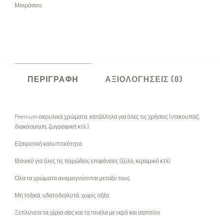
Μοιράσου:
ΠΕΡΙΓΡΑΦΉ
ΑΞΙΟΛΟΓΉΣΕΙΣ (0)
Premium ακρυλικά χρώματα, κατάλληλα για όλες τις χρήσεις (ντεκουπάζ,
διακόσμηση, ζωγραφική κτλ.).
Εξαιρετική καλυπτικότητα.
Ιδανικό για όλες τις πορώδεις επιφάνειες (ξύλο, κεραμικό κτλ).
Όλα τα χρώματα αναμειγνύονται μεταξύ τους.
Μη τοξικά, υδατοδιαλυτά, χωρίς οξέα.
Ξεπλύνετε τα χέρια σας και τα πινέλα με νερό και σαπούνι.