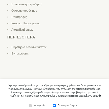
Επικοινωνήστε μαζί μας
Ο Λογαριασμός μου
Επιστροφές
Ιστορικό Παραγγελιών
Λίστα Επιθυμιών
ΠΕΡΙΣΣΌΤΕΡΑ
Ευρετήριο Κατασκευαστών
Ενημερώσεις
Χρησιμοποιούμε cookies για την εξατομίκευση περιεχομένου και διαφημίσεων, την
παροχή λειτουργιών κοινωνικών μέσων, την ανάλυση της επισκεψιμότητάς μας,
αλλά και για να σας εξασφαλίσουμε μία κορυφαία και απροβλημάτιστη εμπειρία
περιήγησης. Περισσότερες πληροφορίες σχετικά με τα cookies μπορείτε να δείτε
Αναγκαία
Λειτουργικότητας