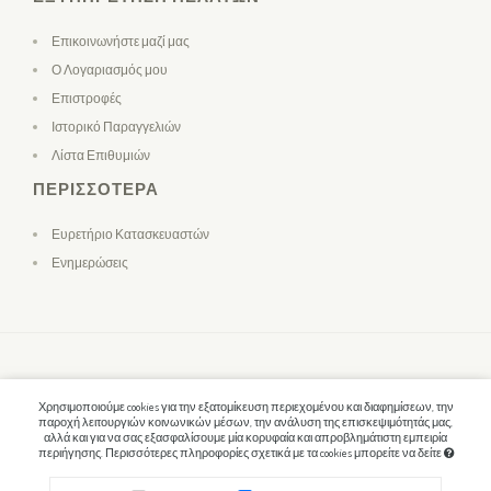
Επικοινωνήστε μαζί μας
Ο Λογαριασμός μου
Επιστροφές
Ιστορικό Παραγγελιών
Λίστα Επιθυμιών
ΠΕΡΙΣΣΌΤΕΡΑ
Ευρετήριο Κατασκευαστών
Ενημερώσεις
Χρησιμοποιούμε cookies για την εξατομίκευση περιεχομένου και διαφημίσεων, την
παροχή λειτουργιών κοινωνικών μέσων, την ανάλυση της επισκεψιμότητάς μας,
αλλά και για να σας εξασφαλίσουμε μία κορυφαία και απροβλημάτιστη εμπειρία
περιήγησης. Περισσότερες πληροφορίες σχετικά με τα cookies μπορείτε να δείτε