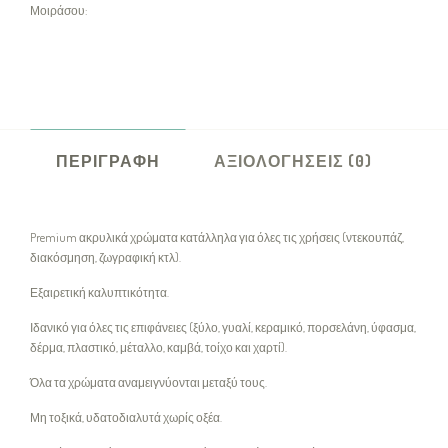
Μοιράσου:
ΠΕΡΙΓΡΑΦΉ
ΑΞΙΟΛΟΓΉΣΕΙΣ (0)
Premium ακρυλικά χρώματα κατάλληλα για όλες τις χρήσεις (ντεκουπάζ,
διακόσμηση, ζωγραφική κτλ).
Εξαιρετική καλυπτικότητα.
Ιδανικό για όλες τις επιφάνειες (ξύλο, γυαλί, κεραμικό, πορσελάνη, ύφασμα,
δέρμα, πλαστικό, μέταλλο, καμβά, τοίχο και χαρτί).
Όλα τα χρώματα αναμειγνύονται μεταξύ τους.
Μη τοξικά, υδατοδιαλυτά χωρίς οξέα.