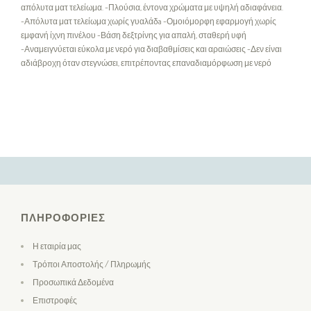
απόλυτα ματ τελείωμα. -Πλούσια, έντονα χρώματα με υψηλή αδιαφάνεια.
-Απόλυτα ματ τελείωμα χωρίς γυαλάδa -Ομοιόμορφη εφαρμογή χωρίς
εμφανή ίχνη πινέλου -Βάση δεξτρίνης για απαλή, σταθερή υφή
-Αναμειγνύεται εύκολα με νερό για διαβαθμίσεις και αραιώσεις -Δεν είναι
αδιάβροχη όταν στεγνώσει, επιτρέποντας επαναδιαμόρφωση με νερό
ΠΛΗΡΟΦΟΡΊΕΣ
Η εταιρία μας
Τρόποι Αποστολής / Πληρωμής
Προσωπικά Δεδομένα
Επιστροφές