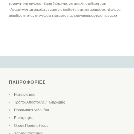
εμφανή ίχνη πινέλου -Βάση δεξτρίνης για απαλή, σταθερή υφή
-Αναμειγνύεται εύκολα με νερό για διαβαθμίσεις και αραιώσεις -Δεν είναι
αδιάβροχη όταν στεγνώσει, επιτρέποντας επαναδιαμόρφωση με νερό
ΠΛΗΡΟΦΟΡΊΕΣ
Η εταιρία μας
Τρόποι Αποστολής / Πληρωμής
Προσωπικά Δεδομένα
Επιστροφές
Όροι & Προϋποθέσεις
Χάρτης Ιστότοπου