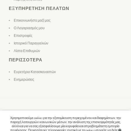
ΕΞΥΠΗΡΈΤΗΣΗ ΠΕΛΑΤΏΝ
Επικοινωνήστε μαζί μας
Ο Λογαριασμός μου
Επιστροφές
Ιστορικό Παραγγελιών
Λίστα Επιθυμιών
ΠΕΡΙΣΣΌΤΕΡΑ
Ευρετήριο Κατασκευαστών
Ενημερώσεις
Χρησιμοποιούμε cookies για την εξατομίκευση περιεχομένου και διαφημίσεων, την
παροχή λειτουργιών κοινωνικών μέσων, την ανάλυση της επισκεψιμότητάς μας,
αλλά και για να σας εξασφαλίσουμε μία κορυφαία και απροβλημάτιστη εμπειρία
περιήγησης. Περισσότερες πληροφορίες σχετικά με τα cookies μπορείτε να δείτε