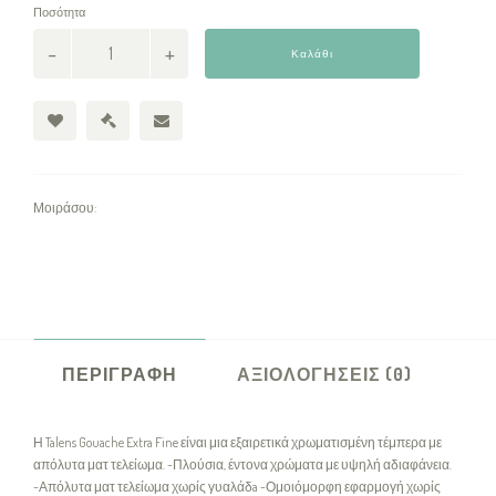
Ποσότητα
Καλάθι
Μοιράσου:
ΠΕΡΙΓΡΑΦΉ
ΑΞΙΟΛΟΓΉΣΕΙΣ (0)
Η Talens Gouache Extra Fine είναι μια εξαιρετικά χρωματισμένη τέμπερα με
απόλυτα ματ τελείωμα. -Πλούσια, έντονα χρώματα με υψηλή αδιαφάνεια.
-Απόλυτα ματ τελείωμα χωρίς γυαλάδa -Ομοιόμορφη εφαρμογή χωρίς