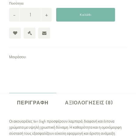
Ποσότητα
Καλάθι
Μοιράσου:
ΠΕΡΙΓΡΑΦΉ
ΑΞΙΟΛΟΓΉΣΕΙΣ (0)
Οι ακουαρέλες Van Gogh προσφέρουν λαμπερά, διαφανή και έντονα
χρώματα με υψηλή χρωστική δύναμη. Η καθαρότητα και η ομοιόμορφη
σύστασή τους εξασφαλίζουν εύκολη εφαρμογή και άριστη ανάμειξη.