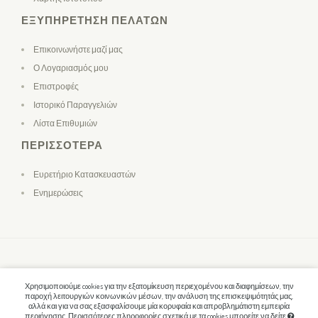
ΕΞΥΠΗΡΈΤΗΣΗ ΠΕΛΑΤΏΝ
Επικοινωνήστε μαζί μας
Ο Λογαριασμός μου
Επιστροφές
Ιστορικό Παραγγελιών
Λίστα Επιθυμιών
ΠΕΡΙΣΣΌΤΕΡΑ
Ευρετήριο Κατασκευαστών
Ενημερώσεις
Χρησιμοποιούμε cookies για την εξατομίκευση περιεχομένου και διαφημίσεων, την
παροχή λειτουργιών κοινωνικών μέσων, την ανάλυση της επισκεψιμότητάς μας,
αλλά και για να σας εξασφαλίσουμε μία κορυφαία και απροβλημάτιστη εμπειρία
περιήγησης. Περισσότερες πληροφορίες σχετικά με τα cookies μπορείτε να δείτε