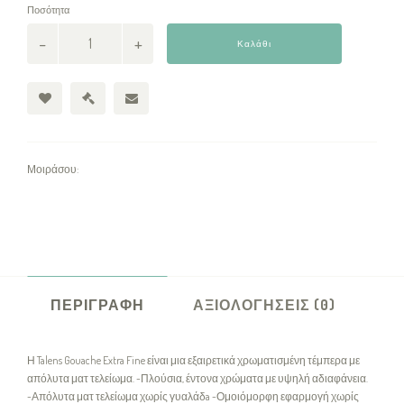
Ποσότητα
Καλάθι
Μοιράσου:
ΠΕΡΙΓΡΑΦΉ
ΑΞΙΟΛΟΓΉΣΕΙΣ (0)
Η Talens Gouache Extra Fine είναι μια εξαιρετικά χρωματισμένη τέμπερα με
απόλυτα ματ τελείωμα. -Πλούσια, έντονα χρώματα με υψηλή αδιαφάνεια.
-Απόλυτα ματ τελείωμα χωρίς γυαλάδa -Ομοιόμορφη εφαρμογή χωρίς