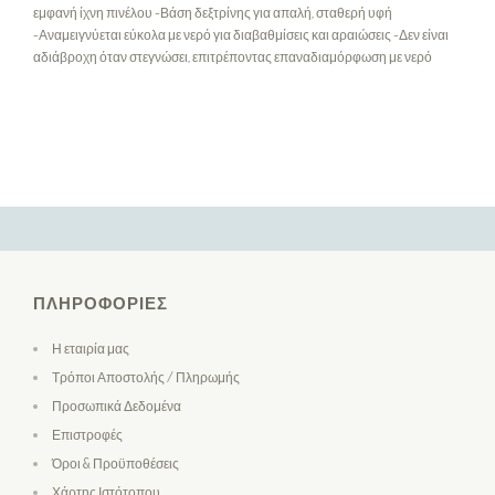
εμφανή ίχνη πινέλου -Βάση δεξτρίνης για απαλή, σταθερή υφή
-Αναμειγνύεται εύκολα με νερό για διαβαθμίσεις και αραιώσεις -Δεν είναι
αδιάβροχη όταν στεγνώσει, επιτρέποντας επαναδιαμόρφωση με νερό
ΠΛΗΡΟΦΟΡΊΕΣ
Η εταιρία μας
Τρόποι Αποστολής / Πληρωμής
Προσωπικά Δεδομένα
Επιστροφές
Όροι & Προϋποθέσεις
Χάρτης Ιστότοπου