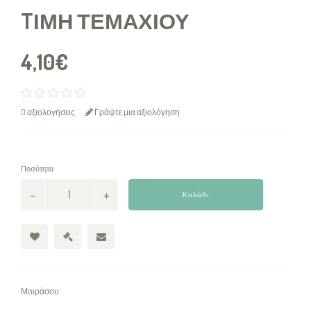
TΙΜΉ ΤΕΜΑΧΊΟΥ
4,10€
0 αξιολογήσεις
Γράψτε μια αξιολόγηση
Ποσότητα
Καλάθι
Μοιράσου: