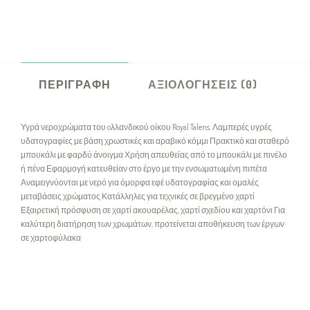
ΠΕΡΙΓΡΑΦΉ
ΑΞΙΟΛΟΓΉΣΕΙΣ (0)
Υγρά νεροχρώματα του oλλανδικού οίκου Royal Talens. Λαμπερές υγρές
υδατογραφίες με βάση χρωστικές και αραβικό κόμμι Πρακτικό και σταθερό
μπουκάλι με φαρδύ άνοιγμα Χρήση απευθείας από το μπουκάλι με πινέλο
ή πένα Εφαρμογή κατευθείαν στο έργο με την ενσωματωμένη πιπέτα
Αναμειγνύονται με νερό για όμορφα εφέ υδατογραφίας και ομαλές
μεταβάσεις χρώματος Κατάλληλες για τεχνικές σε βρεγμένο χαρτί
Εξαιρετική πρόσφυση σε χαρτί ακουαρέλας, χαρτί σχεδίου και χαρτόνι Για
καλύτερη διατήρηση των χρωμάτων, προτείνεται αποθήκευση των έργων
σε χαρτοφύλακα