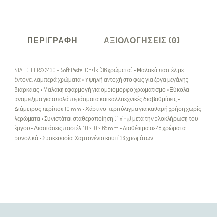
ΠΕΡΙΓΡΑΦΉ
ΑΞΙΟΛΟΓΉΣΕΙΣ (0)
STAEDTLER® 2430 – Soft Pastel Chalk (36 χρώματα) • Μαλακά παστέλ με
έντονα, λαμπερά χρώματα • Υψηλή αντοχή στο φως για έργα μεγάλης
διάρκειας • Μαλακή εφαρμογή για ομοιόμορφο χρωματισμό • Εύκολα
αναμείξιμα για απαλά περάσματα και καλλιτεχνικές διαβαθμίσεις •
Διάμετρος περίπου 10 mm • Χάρτινο περιτύλιγμα για καθαρή χρήση χωρίς
λερώματα • Συνιστάται σταθεροποίηση (fixing) μετά την ολοκλήρωση του
έργου • Διαστάσεις παστέλ: 10 × 10 × 65 mm • Διαθέσιμα σε 48 χρώματα
συνολικά • Συσκευασία: Χαρτονένιο κουτί 36 χρωμάτων