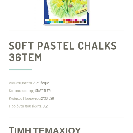
SOFT PASTEL CHALKS
36TEM
Διαθεσιμότητα:
Διαθέσιμο
Κατασκευαστής:
STAEDTLER
Κωδικός Προϊόντος:
2430 C36
Προϊόντα που είδατε:
662
TΙΜΉ ΤΕΜΑΧΊΟΥ