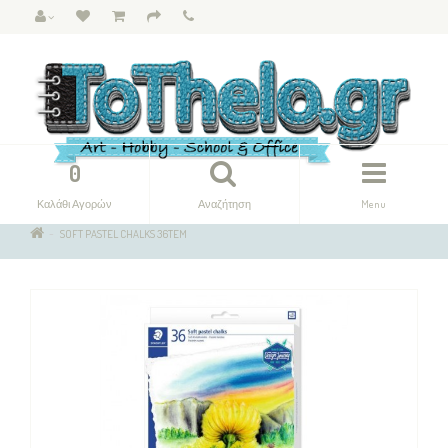
0
Καλάθι Αγορών
Αναζήτηση
Menu
SOFT PASTEL CHALKS 36TEM