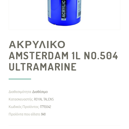
ΑΚΡΥΛΙΚΟ
AMSTERDAM 1L NO.504
ULTRAMARINE
Διαθεσιμότητα:
Διαθέσιμο
Κατασκευαστής:
ROYAL TALENS
Κωδικός Προϊόντος:
17715042
Προϊόντα που είδατε:
848