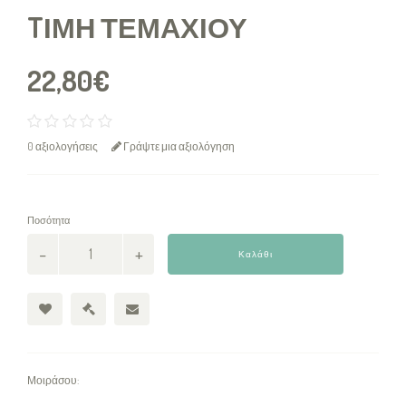
TΙΜΉ ΤΕΜΑΧΊΟΥ
22,80€
0 αξιολογήσεις
Γράψτε μια αξιολόγηση
Ποσότητα
Καλάθι
Μοιράσου: