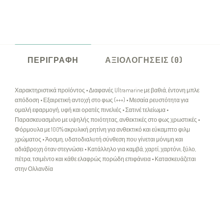
ΠΕΡΙΓΡΑΦΉ
ΑΞΙΟΛΟΓΉΣΕΙΣ (0)
Χαρακτηριστικά προϊόντος • Διαφανές Ultramarine με βαθιά, έντονη μπλε
απόδοση • Εξαιρετική αντοχή στο φως (+++) • Μεσαία ρευστότητα για
ομαλή εφαρμογή, υφή και ορατές πινελιές • Σατινέ τελείωμα •
Παρασκευασμένο με υψηλής ποιότητας, ανθεκτικές στο φως χρωστικές •
Φόρμουλα με 100% ακρυλική ρητίνη για ανθεκτικό και εύκαμπτο φιλμ
χρώματος • Άοσμη, υδατοδιαλυτή σύνθεση που γίνεται μόνιμη και
αδιάβροχη όταν στεγνώσει • Κατάλληλο για καμβά, χαρτί, χαρτόνι, ξύλο,
πέτρα, τσιμέντο και κάθε ελαφρώς πορώδη επιφάνεια • Κατασκευάζεται
στην Ολλανδία