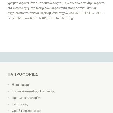
χρωματικές αντιθέσεις. Τοποθετώντας τα μωβ λουλούδια σε κίτρινο φόντο,
έτσι ώστε τα σχήματα των ίριδων να φαίνονται πολύ έντονα - σαν να
εξέχουν από τον πίνακα. Περιλαμβάνει τα χρώματα: 259 Sand Yellow - 231 Gold
Ochre - 657 Bronze Green - 508 Prussian Blue - 533 Indigo.
ΠΛΗΡΟΦΟΡΊΕΣ
Η εταιρία μας
Τρόποι Αποστολής / Πληρωμής
Προσωπικά Δεδομένα
Επιστροφές
Όροι & Προϋποθέσεις