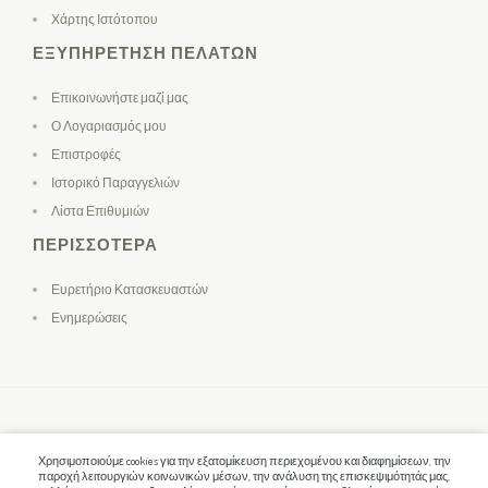
Χάρτης Ιστότοπου
ΕΞΥΠΗΡΈΤΗΣΗ ΠΕΛΑΤΏΝ
Επικοινωνήστε μαζί μας
Ο Λογαριασμός μου
Επιστροφές
Ιστορικό Παραγγελιών
Λίστα Επιθυμιών
ΠΕΡΙΣΣΌΤΕΡΑ
Ευρετήριο Κατασκευαστών
Ενημερώσεις
Χρησιμοποιούμε cookies για την εξατομίκευση περιεχομένου και διαφημίσεων, την
παροχή λειτουργιών κοινωνικών μέσων, την ανάλυση της επισκεψιμότητάς μας,