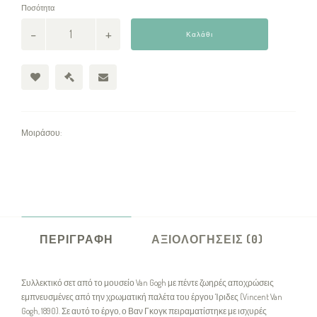
Ποσότητα
Καλάθι
Μοιράσου:
ΠΕΡΙΓΡΑΦΉ
ΑΞΙΟΛΟΓΉΣΕΙΣ (0)
Συλλεκτικό σετ από το μουσείο Van Gogh με πέντε ζωηρές αποχρώσεις
εμπνευσμένες από την χρωματική παλέτα του έργου Ίριδες (Vincent Van
Gogh, 1890). Σε αυτό το έργο, ο Βαν Γκογκ πειραματίστηκε με ισχυρές