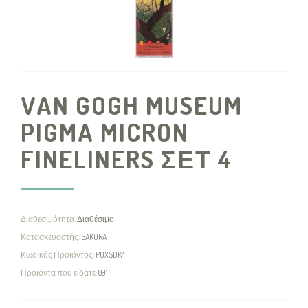
VAN GOGH MUSEUM
PIGMA MICRON
FINELINERS ΣΕΤ 4
Διαθεσιμότητα:
Διαθέσιμο
Κατασκευαστής:
SAKURA
Κωδικός Προϊόντος:
POXSDK4
Προϊόντα που είδατε:
891