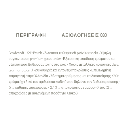
ΠΕΡΙΓΡΑΦΉ
ΑΞΙΟΛΟΓΉΣΕΙΣ (0)
Rembrandt – Soft Pastels • Ζωντανά, καθαρά soft pastels σε sticks • Υψηλή
συγκέντρωση premium χρωστικών • Εξαιρετική απόδοση χρώματος και
υψηλότερος βαθμός αντοχής στο φως • Χωρίς μεταλλικές χρωστικές (lead,
cadmium, cobalt) • 218 καθαρές και έντονες αποχρώσεις • Επιμελημένη
παραγωγή στην Ολλανδία • Σύστημα αρίθμησης και κωδικοποίησης Κάθε
χρώμα έχει δικό του αριθμό και κωδικό που δηλώνει τον βαθμό αραίωσης •
,5 → καθαρές αποχρώσεις • ,2 / ,3 → αποχρώσεις με μαύρο • ,7 έως ,12 →
αποχρώσεις με αυξανόμενη ποσότητα λευκού