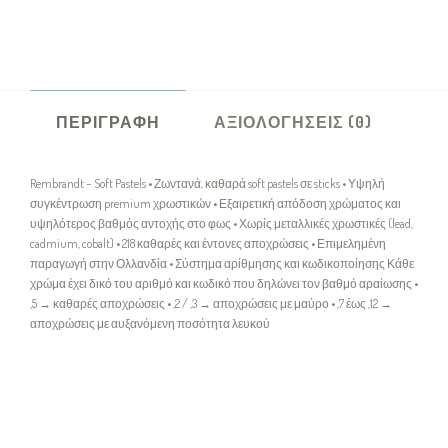
ΠΕΡΙΓΡΑΦΉ
ΑΞΙΟΛΟΓΉΣΕΙΣ (0)
Rembrandt – Soft Pastels • Ζωντανά, καθαρά soft pastels σε sticks • Υψηλή
συγκέντρωση premium χρωστικών • Εξαιρετική απόδοση χρώματος και
υψηλότερος βαθμός αντοχής στο φως • Χωρίς μεταλλικές χρωστικές (lead,
cadmium, cobalt) • 218 καθαρές και έντονες αποχρώσεις • Επιμελημένη
παραγωγή στην Ολλανδία • Σύστημα αρίθμησης και κωδικοποίησης Κάθε
χρώμα έχει δικό του αριθμό και κωδικό που δηλώνει τον βαθμό αραίωσης •
,5 → καθαρές αποχρώσεις • ,2 / ,3 → αποχρώσεις με μαύρο • ,7 έως ,12 →
αποχρώσεις με αυξανόμενη ποσότητα λευκού