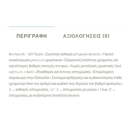
ΠΕΡΙΓΡΑΦΉ
ΑΞΙΟΛΟΓΉΣΕΙΣ (0)
Rembrandt – Soft Pastels • Ζωντανά, καθαρά soft pastels σε sticks • Υψηλή
συγκέντρωση premium χρωστικών • Εξαιρετική απόδοση χρώματος και
υψηλότερος βαθμός αντοχής στο φως • Χωρίς μεταλλικές χρωστικές (lead,
cadmium, cobalt) • 218 καθαρές και έντονες αποχρώσεις • Επιμελημένη
παραγωγή στην Ολλανδία • Σύστημα αρίθμησης και κωδικοποίησης Κάθε
χρώμα έχει δικό του αριθμό και κωδικό που δηλώνει τον βαθμό αραίωσης •
,5 → καθαρές αποχρώσεις • ,2 / ,3 → αποχρώσεις με μαύρο • ,7 έως ,12 →
αποχρώσεις με αυξανόμενη ποσότητα λευκού