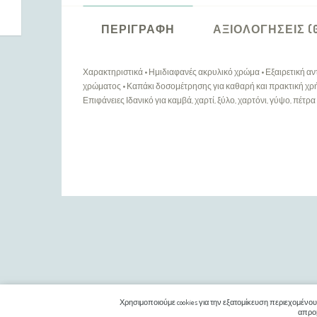
ΠΕΡΙΓΡΑΦΉ
ΑΞΙΟΛΟΓΉΣΕΙΣ (
Χαρακτηριστικά • Ημιδιαφανές ακρυλικό χρώμα • Εξαιρετική αν
χρώματος • Καπάκι δοσομέτρησης για καθαρή και πρακτική χρή
Επιφάνειες Ιδανικό για καμβά, χαρτί, ξύλο, χαρτόνι, γύψο, πέτρα 
ΠΛΗΡΟΦΟΡΊΕΣ
Η εταιρία μας
Χρησιμοποιούμε cookies για την εξατομίκευση περιεχομένου
Τρόποι Αποστολής / Πληρωμής
απροβ