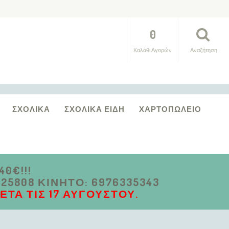
0
Καλάθι Αγορών
Αναζήτηση
ΣΧΟΛΙΚΆ
ΣΧΟΛΙΚΆ ΕΊΔΗ
ΧΑΡΤΟΠΩΛΕΊΟ
0€!!!
5808 ΚΙΝΗΤΌ: 6976335343
ΤΆ ΤΙΣ 17 ΑΥΓΟΎΣΤΟΥ.