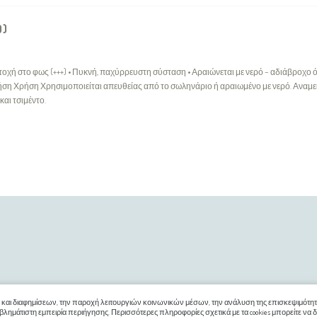
0)
τοχή στο φως (+++) • Πυκνή, παχύρρευστη σύσταση • Αραιώνεται με νερό – αδιάβροχο 
ση Χρήση Χρησιμοποιείται απευθείας από το σωληνάριο ή αραιωμένο με νερό. Αναμειγ
και τσιμέντο.
ΕΞΥΠΗΡΈΤΗΣΗ ΠΕΛΑΤΏΝ
Επικοινωνήστε μαζί μας
 και διαφημίσεων, την παροχή λειτουργιών κοινωνικών μέσων, την ανάλυση της επισκεψιμότητά
Ο Λογαριασμός μου
λημάτιστη εμπειρία περιήγησης. Περισσότερες πληροφορίες σχετικά με τα cookies μπορείτε να δ