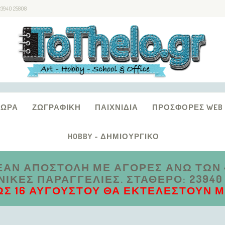
23940 25808
ΔΏΡΑ
ΖΩΓΡΑΦΙΚΉ
ΠΑΙΧΝΊΔΙΑ
ΠΡΟΣΦΟΡΈΣ WEB
HOBBY - ΔΗΜΙΟΥΡΓΙΚΌ
ΑΝ ΑΠΟΣΤΟΛΗ ΜΕ ΑΓΟΡΕΣ ΑΝΩ ΤΩΝ 4
ΚΈΣ ΠΑΡΑΓΓΕΛΊΕΣ. ΣΤΑΘΕΡΌ: 23940 2
ΩΣ 16 ΑΥΓΟΎΣΤΟΥ ΘΑ ΕΚΤΕΛΕΣΤΟΎΝ ΜΕ