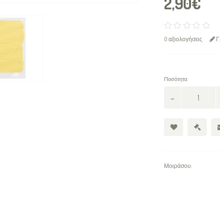
2,90€
0 αξιολογήσεις
Γ
Ποσότητα
Μοιράσου: