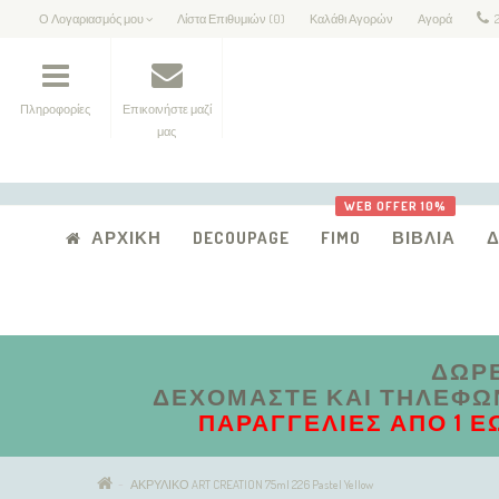
Ο Λογαριασμός μου
Λίστα Επιθυμιών (0)
Καλάθι Αγορών
Αγορά
Πληροφορίες
Επικοινήστε μαζί
μας
WEB OFFER 10%
ΑΡΧΙΚΉ
DECOUPAGE
FIMO
ΒΙΒΛΊΑ
ΔΩΡΕ
ΔΕΧΌΜΑΣΤΕ ΚΑΙ ΤΗΛΕΦΩΝΙ
ΠΑΡΑΓΓΕΛΊΕΣ ΑΠΟ 1 Έ
ΑΚΡΥΛΙΚΟ ART CREATION 75ml 226 Pastel Yellow