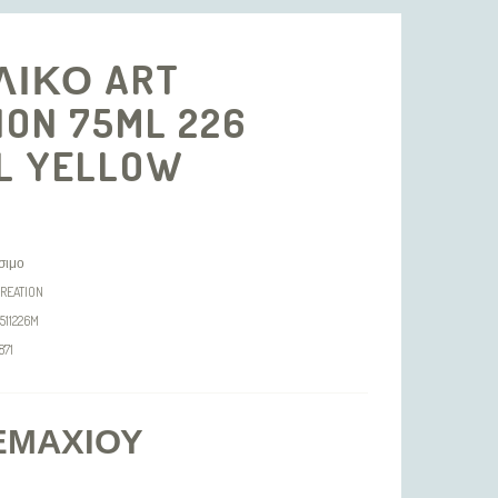
ΛΙΚΟ ART
ION 75ML 226
L YELLOW
σιμο
CREATION
511226M
871
ΕΜΑΧΊΟΥ