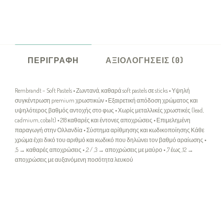
ΠΕΡΙΓΡΑΦΉ
ΑΞΙΟΛΟΓΉΣΕΙΣ (0)
Rembrandt – Soft Pastels • Ζωντανά, καθαρά soft pastels σε sticks • Υψηλή
συγκέντρωση premium χρωστικών • Εξαιρετική απόδοση χρώματος και
υψηλότερος βαθμός αντοχής στο φως • Χωρίς μεταλλικές χρωστικές (lead,
cadmium, cobalt) • 218 καθαρές και έντονες αποχρώσεις • Επιμελημένη
παραγωγή στην Ολλανδία • Σύστημα αρίθμησης και κωδικοποίησης Κάθε
χρώμα έχει δικό του αριθμό και κωδικό που δηλώνει τον βαθμό αραίωσης •
,5 → καθαρές αποχρώσεις • ,2 / ,3 → αποχρώσεις με μαύρο • ,7 έως ,12 →
αποχρώσεις με αυξανόμενη ποσότητα λευκού