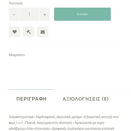
Ποσότητα
Καλάθι
Μοιράσου:
ΠΕΡΙΓΡΑΦΉ
ΑΞΙΟΛΟΓΉΣΕΙΣ (0)
Χαρακτηριστικά • Ημιδιαφανές ακρυλικό χρώμα • Εξαιρετική αντοχή στο
φως (+++) • Πυκνή, παχύρρευστη σύσταση • Αραιώνεται με νερό –
αδιάβροχο όταν στεγνώσει • Διαφανές σωληνάριο για εύκολη επιλογή