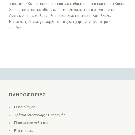
χρώματος • Καπάκι δοσομέτρησης για καθαρή και πρακτική χρήση Χρήση
Χρησιμοποιείται απευθείας από το σωληνάριο ή αραιωμένο με νερό.
Αναμειγνύεται εύκολα με όλα τα ακρυλικά της σειράς. Κατάλληλες
Επιφάνειες Ιδανικό για καμβά, χαρτί, ξύλο, χαρτόνι, γύψο, πέτρα και
τσιμέντο.
ΠΛΗΡΟΦΟΡΊΕΣ
Η εταιρία μας
Τρόποι Αποστολής / Πληρωμής
Προσωπικά Δεδομένα
Επιστροφές