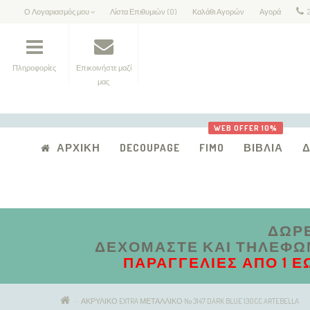
Ο Λογαριασμός μου
Λίστα Επιθυμιών (0)
Καλάθι Αγορών
Αγορά
Πληροφορίες
Επικοινήστε μαζί
μας
WEB OFFER 10%
ΑΡΧΙΚΉ
DECOUPAGE
FIMO
ΒΙΒΛΊΑ
ΔΩΡΕ
ΔΕΧΌΜΑΣΤΕ ΚΑΙ ΤΗΛΕΦΩΝΙ
ΠΑΡΑΓΓΕΛΊΕΣ ΑΠΟ 1 Έ
ΑΚΡΥΛΙΚΟ EXTRA ΜΕΤΑΛΛΙΚΟ No 3147 DARK BLUE 130CC ARTEBELLA