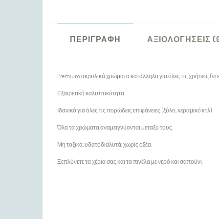
ΠΕΡΙΓΡΑΦΉ
ΑΞΙΟΛΟΓΉΣΕΙΣ (
Premium ακρυλικά χρώματα κατάλληλα για όλες τις χρήσεις (ντε
Εξαιρετική καλυπτικότητα.
Ιδανικό για όλες τις πορώδεις επιφάνειες (ξύλο, κεραμικό κτλ).
Όλα τα χρώματα αναμειγνύονται μεταξύ τους.
Μη τοξικά, υδατοδιαλυτά, χωρίς οξέα.
Ξεπλύνετε τα χέρια σας και τα πινέλα με νερό και σαπούνι.