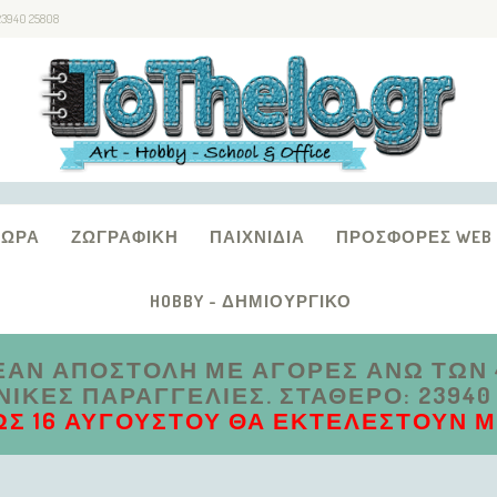
23940 25808
ΔΏΡΑ
ΖΩΓΡΑΦΙΚΉ
ΠΑΙΧΝΊΔΙΑ
ΠΡΟΣΦΟΡΈΣ WEB
HOBBY - ΔΗΜΙΟΥΡΓΙΚΌ
ΑΝ ΑΠΟΣΤΟΛΗ ΜΕ ΑΓΟΡΕΣ ΑΝΩ ΤΩΝ 4
ΚΈΣ ΠΑΡΑΓΓΕΛΊΕΣ. ΣΤΑΘΕΡΌ: 23940 2
ΩΣ 16 ΑΥΓΟΎΣΤΟΥ ΘΑ ΕΚΤΕΛΕΣΤΟΎΝ ΜΕ