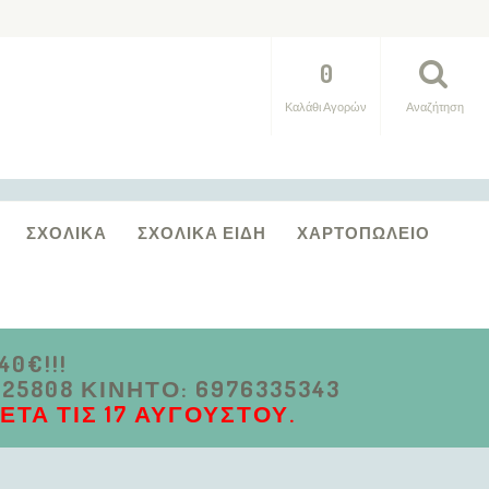
0
Καλάθι Αγορών
Αναζήτηση
ΣΧΟΛΙΚΆ
ΣΧΟΛΙΚΆ ΕΊΔΗ
ΧΑΡΤΟΠΩΛΕΊΟ
0€!!!
5808 ΚΙΝΗΤΌ: 6976335343
ΤΆ ΤΙΣ 17 ΑΥΓΟΎΣΤΟΥ.