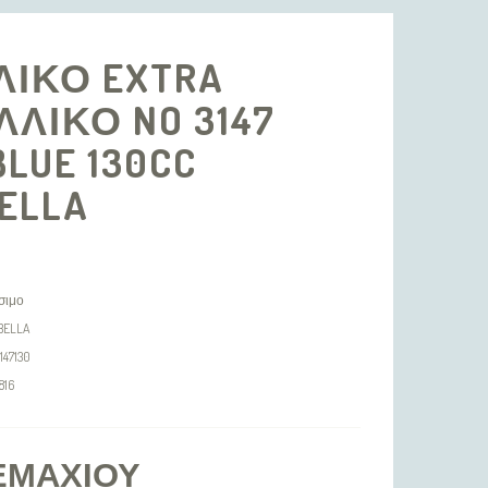
ΛΙΚΟ EXTRA
ΛΙΚΟ NO 3147
BLUE 130CC
ELLA
σιμο
BELLA
147130
816
ΕΜΑΧΊΟΥ