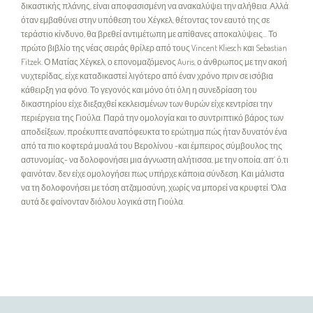
δικαστικής πλάνης, είναι αποφασισμένη να ανακαλύψει την αλήθεια. Αλλά
όταν εμβαθύνει στην υπόθεση του Χέγκελ, θέτοντας τον εαυτό της σε
τεράστιο κίνδυνο, θα βρεθεί αντιμέτωπη με απίθανες αποκαλύψεις... Το
πρώτο βιβλίο της νέας σειράς θρίλερ από τους Vincent Kliesch και Sebastian
Fitzek. Ο Ματίας Χέγκελ, ο επονομαζόμενος Auris, ο άνθρωπος με την ακοή
νυχτερίδας, είχε καταδικαστεί λιγότερο από έναν χρόνο πριν σε ισόβια
κάθειρξη για φόνο. Το γεγονός και μόνο ότι όλη η συνεδρίαση του
δικαστηρίου είχε διεξαχθεί κεκλεισμένων των θυρών είχε κεντρίσει την
περιέργεια της Γιούλα. Παρά την ομολογία και το συντριπτικό βάρος των
αποδείξεων, προέκυπτε αναπόφευκτα το ερώτημα πώς ήταν δυνατόν ένα
από τα πιο κοφτερά μυαλά του Βερολίνου -και έμπειρος σύμβουλος της
αστυνομίας- να δολοφονήσει μια άγνωστη αλήτισσα, με την οποία, απ’ ό,τι
φαινόταν, δεν είχε ομολογήσει πως υπήρχε κάποια σύνδεση. Και μάλιστα
να τη δολοφονήσει με τόση ατζαμοσύνη, χωρίς να μπορεί να κρυφτεί. Όλα
αυτά δε φαίνονταν διόλου λογικά στη Γιούλα.