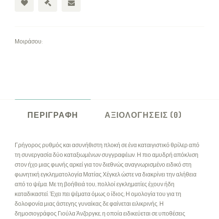
Μοιράσου:
ΠΕΡΙΓΡΑΦΉ
ΑΞΙΟΛΟΓΉΣΕΙΣ (0)
Γρήγορος ρυθμός και ασυνήθιστη πλοκή σε ένα καταιγιστικό θρίλερ από
τη συνεργασία δύο καταξιωμένων συγγραφέων. Η πιο αμυδρή απόκλιση
στον ήχο μιας φωνής αρκεί για τον διεθνώς αναγνωρισμένο ειδικό στη
φωνητική εγκληματολογία Ματίας Χέγκελ ώστε να διακρίνει την αλήθεια
από το ψέμα. Με τη βοήθειά του, πολλοί εγκληματίες έχουν ήδη
καταδικαστεί. Έχει πει ψέματα όμως ο ίδιος; Η ομολογία του για τη
δολοφονία μιας άστεγης γυναίκας δε φαίνεται ειλικρινής. Η
δημοσιογράφος Γιούλα Άνζοργκε, η οποία ειδικεύεται σε υποθέσεις