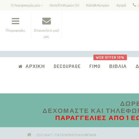
Ο Λογαριασμός μου
Λίστα Επιθυμιών (0)
Καλάθι Αγορών
Αγορά
Πληροφορίες
Επικοινήστε μαζί
μας
WEB OFFER 10%
ΑΡΧΙΚΉ
DECOUPAGE
FIMO
ΒΙΒΛΊΑ
ΔΩΡΕ
ΔΕΧΌΜΑΣΤΕ ΚΑΙ ΤΗΛΕΦΩΝΙ
ΠΑΡΑΓΓΕΛΊΕΣ ΑΠΟ 1 Έ
DOG MAN 7 - ΓΙΑ ΠΟΙΟΝ ΚΥΛΑ Η ΜΠΑΛΑ