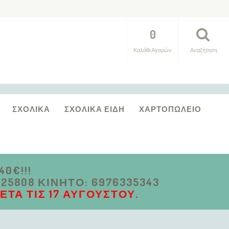
0
Καλάθι Αγορών
Αναζήτηση
ΣΧΟΛΙΚΆ
ΣΧΟΛΙΚΆ ΕΊΔΗ
ΧΑΡΤΟΠΩΛΕΊΟ
0€!!!
5808 ΚΙΝΗΤΌ: 6976335343
ΤΆ ΤΙΣ 17 ΑΥΓΟΎΣΤΟΥ.