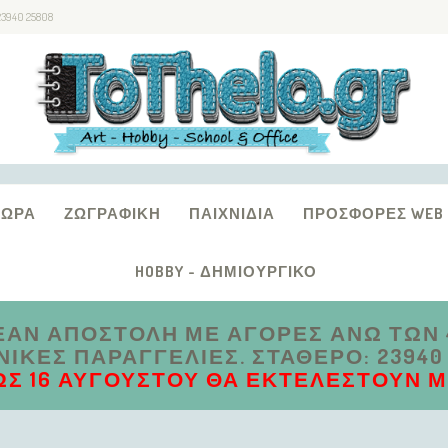
23940 25808
ΔΏΡΑ
ΖΩΓΡΑΦΙΚΉ
ΠΑΙΧΝΊΔΙΑ
ΠΡΟΣΦΟΡΈΣ WEB
HOBBY - ΔΗΜΙΟΥΡΓΙΚΌ
ΑΝ ΑΠΟΣΤΟΛΗ ΜΕ ΑΓΟΡΕΣ ΑΝΩ ΤΩΝ 4
ΚΈΣ ΠΑΡΑΓΓΕΛΊΕΣ. ΣΤΑΘΕΡΌ: 23940 2
ΩΣ 16 ΑΥΓΟΎΣΤΟΥ ΘΑ ΕΚΤΕΛΕΣΤΟΎΝ ΜΕ