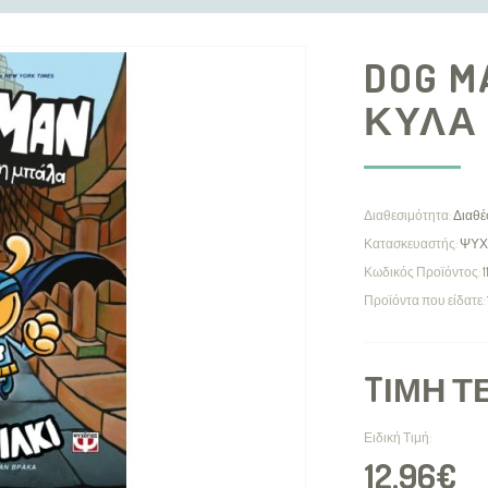
DOG M
ΚΥΛΑ
Διαθεσιμότητα:
Διαθέ
Κατασκευαστής:
ΨΥΧ
Κωδικός Προϊόντος:
Προϊόντα που είδατε:
TΙΜΉ Τ
Ειδική Τιμή:
12,96€