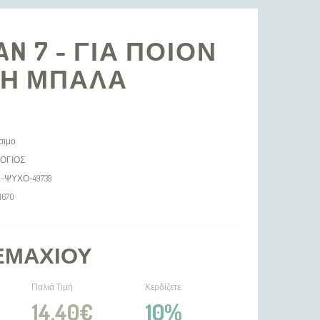
AN 7 - ΓΙΑ ΠΟΙΟΝ
 Η ΜΠΑΛΑ
σιμο
ΟΓΙΟΣ
11-ΨΥΧΟ-49739
1670
ΕΜΑΧΊΟΥ
Παλιά Τιμή:
Κερδίζετε:
14,40€
10%