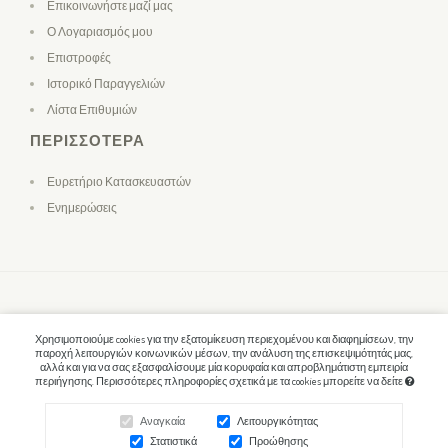
Επικοινωνήστε μαζί μας
Ο Λογαριασμός μου
Επιστροφές
Ιστορικό Παραγγελιών
Λίστα Επιθυμιών
ΠΕΡΙΣΣΌΤΕΡΑ
Ευρετήριο Κατασκευαστών
Ενημερώσεις
Χρησιμοποιούμε cookies για την εξατομίκευση περιεχομένου και διαφημίσεων, την
παροχή λειτουργιών κοινωνικών μέσων, την ανάλυση της επισκεψιμότητάς μας,
αλλά και για να σας εξασφαλίσουμε μία κορυφαία και απροβλημάτιστη εμπειρία
περιήγησης. Περισσότερες πληροφορίες σχετικά με τα cookies μπορείτε να δείτε
Αναγκαία
Λειτουργικότητας
Στατιστικά
Προώθησης