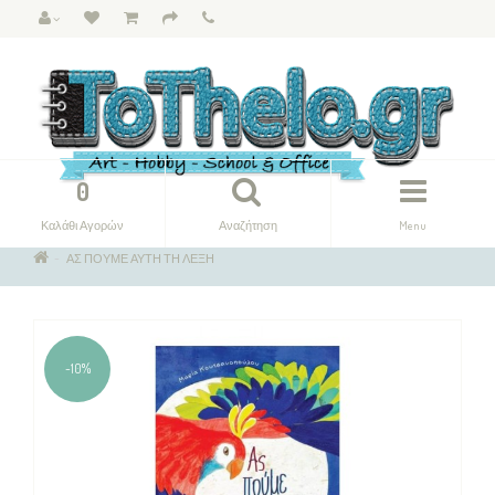
0
Καλάθι Αγορών
Αναζήτηση
Menu
ΑΣ ΠΟΥΜΕ ΑΥΤΗ ΤΗ ΛΕΞΗ
-10%