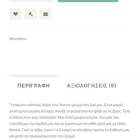
Μοιράσου:
ΠΕΡΙΓΡΑΦΉ
ΑΞΙΟΛΟΓΉΣΕΙΣ (0)
"Υπάρχουν κάποιες λέξεις που δίνουν χρώμα στη ζωή μας. Είναι μικρές
αλλά έχουν μεγάλη δύναμη. Άνοιξε τα φτερά σου και ψάξε να τις βρείς." Είπε
η Μάινα στον γκρί παπαγάλο. Μια πολύχρωμη ιστορία, που μας λέει
ν'ανοίξουμε την καρδιά μας και να γεμίσουμε την κάθε μέρα μας με λέξεις
θετικές. Γιατί οι λέξεις έχουν τη δύναμη να αλλάζουν πρώτα τη διάθεσή μας
και μετά την πραγματικότητα που ζούμε!