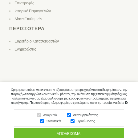
Επιστροφές
Ιστορικό Παραγγελιών
Λίστα Επιθυμιών
ΠΕΡΙΣΣΌΤΕΡΑ
Ευρετήριο Κατασκευαστών
Ενημερώσεις
Χρησιμοποιούμε cookies για την εξατομίκευση περιεχομένου και διαφημίσεων, την
παροχή λειτουργιών κοινωνικών μέσων, την ανάλυση της επισκεψιμότητάς μας,
αλλά και για να σας εξασφαλίσουμε μία κορυφαία και απροβλημάτιστη εμπειρία
περιήγησης. Περισσότερες πληροφορίες σχετικά με τα cookies μπορείτε να δείτε
Αναγκαία
Λειτουργικότητας
Στατιστικά
Προώθησης
ΑΠΟΔΈΧΟΜΑΙ