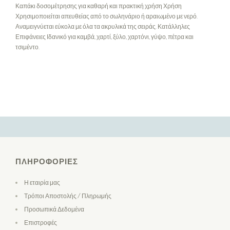
Καπάκι δοσομέτρησης για καθαρή και πρακτική χρήση Χρήση
Χρησιμοποιείται απευθείας από το σωληνάριο ή αραιωμένο με νερό.
Αναμειγνύεται εύκολα με όλα τα ακρυλικά της σειράς. Κατάλληλες
Επιφάνειες Ιδανικό για καμβά, χαρτί, ξύλο, χαρτόνι, γύψο, πέτρα και
τσιμέντο.
ΠΛΗΡΟΦΟΡΊΕΣ
Η εταιρία μας
Τρόποι Αποστολής / Πληρωμής
Προσωπικά Δεδομένα
Επιστροφές