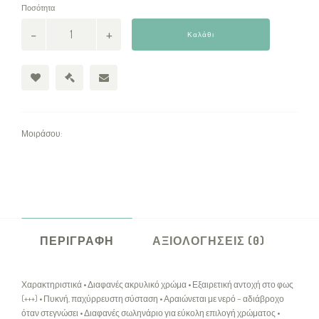
Ποσότητα
Καλάθι
Μοιράσου:
ΠΕΡΙΓΡΑΦΉ
ΑΞΙΟΛΟΓΉΣΕΙΣ (0)
Χαρακτηριστικά • Διαφανές ακρυλικό χρώμα • Εξαιρετική αντοχή στο φως
(+++) • Πυκνή, παχύρρευστη σύσταση • Αραιώνεται με νερό – αδιάβροχο
όταν στεγνώσει • Διαφανές σωληνάριο για εύκολη επιλογή χρώματος •