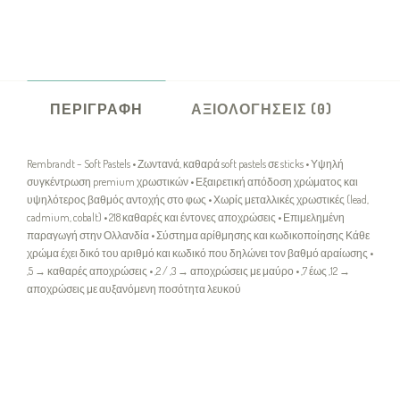
ΠΕΡΙΓΡΑΦΉ
ΑΞΙΟΛΟΓΉΣΕΙΣ (0)
Rembrandt – Soft Pastels • Ζωντανά, καθαρά soft pastels σε sticks • Υψηλή
συγκέντρωση premium χρωστικών • Εξαιρετική απόδοση χρώματος και
υψηλότερος βαθμός αντοχής στο φως • Χωρίς μεταλλικές χρωστικές (lead,
cadmium, cobalt) • 218 καθαρές και έντονες αποχρώσεις • Επιμελημένη
παραγωγή στην Ολλανδία • Σύστημα αρίθμησης και κωδικοποίησης Κάθε
χρώμα έχει δικό του αριθμό και κωδικό που δηλώνει τον βαθμό αραίωσης •
,5 → καθαρές αποχρώσεις • ,2 / ,3 → αποχρώσεις με μαύρο • ,7 έως ,12 →
αποχρώσεις με αυξανόμενη ποσότητα λευκού