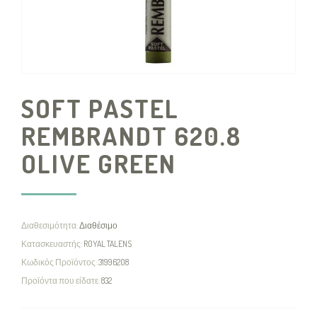
SOFT PASTEL
REMBRANDT 620.8
OLIVE GREEN
Διαθεσιμότητα:
Διαθέσιμο
Κατασκευαστής:
ROYAL TALENS
Κωδικός Προϊόντος:
31996208
Προϊόντα που είδατε:
832