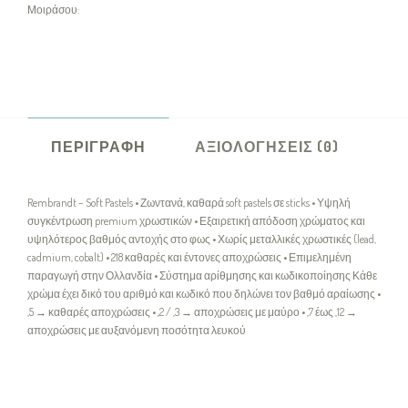
Μοιράσου:
ΠΕΡΙΓΡΑΦΉ
ΑΞΙΟΛΟΓΉΣΕΙΣ (0)
Rembrandt – Soft Pastels • Ζωντανά, καθαρά soft pastels σε sticks • Υψηλή
συγκέντρωση premium χρωστικών • Εξαιρετική απόδοση χρώματος και
υψηλότερος βαθμός αντοχής στο φως • Χωρίς μεταλλικές χρωστικές (lead,
cadmium, cobalt) • 218 καθαρές και έντονες αποχρώσεις • Επιμελημένη
παραγωγή στην Ολλανδία • Σύστημα αρίθμησης και κωδικοποίησης Κάθε
χρώμα έχει δικό του αριθμό και κωδικό που δηλώνει τον βαθμό αραίωσης •
,5 → καθαρές αποχρώσεις • ,2 / ,3 → αποχρώσεις με μαύρο • ,7 έως ,12 →
αποχρώσεις με αυξανόμενη ποσότητα λευκού