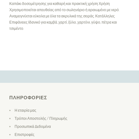
Καπάκι δοσομέτρησης για καθαρή και πρακτική χρήση Χρήση
Χρησιμοποιείται απευθείας από το σωληνάριο ή αραιωμένο με νερό.
Αναμειγνύεται εύκολα με όλα τα ακρυλικά της σειράς. Κατάλληλες
Επιφάνειες Ιδανικό για καμβά, χαρτί, ξύλο, χαρτόνι, γύψο, πέτρα και
τσιμέντο.
ΠΛΗΡΟΦΟΡΊΕΣ
Η εταιρία μας
Τρόποι Αποστολής / Πληρωμής
Προσωπικά Δεδομένα
Επιστροφές