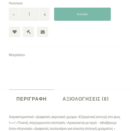
Ποσότητα
Καλάθι
Μοιράσου:
ΠΕΡΙΓΡΑΦΉ
ΑΞΙΟΛΟΓΉΣΕΙΣ (0)
Χαρακτηριστικά • Διαφανές ακρυλικό χρώμα • Εξαιρετική αντοχή στο φως
(+++) • Πυκνή, παχύρρευστη σύσταση • Αραιώνεται με νερό – αδιάβροχο
όταν στεγνώσει • Διαφανές σωληνάριο για εύκολη επιλογή χρώματος •