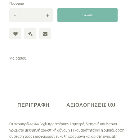
Ποσότητα
Καλάθι
Μοιράσου:
ΠΕΡΙΓΡΑΦΉ
ΑΞΙΟΛΟΓΉΣΕΙΣ (0)
Οι ακουαρέλες Van Gogh προσφέρουν λαμπερά, διαφανή και έντονα
χρώματα με υψηλή χρωστική δύναμη. Η καθαρότητα και η ομοιόμορφη
σύστασή τους εξασφαλίζουν εύκολη εφαρμογή και άριστη ανάμειξη.