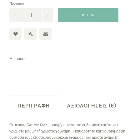
Ποσότητα
Καλάθι
Μοιράσου:
ΠΕΡΙΓΡΑΦΉ
ΑΞΙΟΛΟΓΉΣΕΙΣ (0)
Οι ακουαρέλες Van Gogh προσφέρουν λαμπερά, διαφανή και έντονα
χρώματα με υψηλή χρωστική δύναμη. Η καθαρότητα και η ομοιόμορφη
σύστασή τους εξασφαλίζουν εύκολη εφαρμογή και άριστη ανάμειξη.