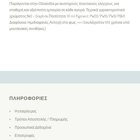
Παράγονται στην Ολλανδία με αυστηρούς ποιοτικούς ελέγχους, για
σταθερή και αξιόπιστη εμπειρία σε κάθε αγορά. Τεχνικά χαρακτηριστικά
χρώματος 840 – Graphite Ποσότητα: 10 ml Pigment: PW20/PW15/PW6/PBk11
Διαφάνεια: Ημιδιαφανές Αντοχή στο φως: +++ (τουλάχιστον 100 χρόνια υπό
μουσειακές συνθήκες)
ΠΛΗΡΟΦΟΡΊΕΣ
Η εταιρία μας
Τρόποι Αποστολής / Πληρωμής
Προσωπικά Δεδομένα
Επιστροφές