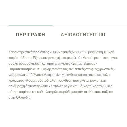
ΠΕΡΙΓΡΑΦΉ
ΑΞΙΟΛΟΓΉΣΕΙΣ (0)
Χαρακτηριστικά προϊόντος • Ημι‑διαφανές Raw Umber με φυσική, ψυχρή
καφέ απόδοση • Εξαιρετική αντοχή στο φως (+++) • Μεσαία ρευστότητα για
ομαλή εφαρμογή, υφή και ορατές πινελιές • Σατινέ τελείωμα •
Παρασκευασμένο με υψηλής ποιότητας, ανθεκτικές στο φως χρωστικές •
Φόρμουλα με 100% ακρυλική ρητίνη για ανθεκτικό και εύκαμπτο φιλμ
χρώματος • Άοσμη, υδατοδιαλυτή σύνθεση που γίνεται μόνιμη και
αδιάβροχη όταν στεγνώσει • Κατάλληλο για καμβά, χαρτί, χαρτόνι, ξύλο,
πέτρα, τσιμέντο και κάθε ελαφρώς πορώδη επιφάνεια • Κατασκευάζεται
στην Ολλανδία