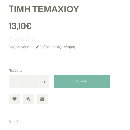
TΙΜΉ ΤΕΜΑΧΊΟΥ
13,10€
0 αξιολογήσεις
Γράψτε μια αξιολόγηση
Ποσότητα
Καλάθι
Μοιράσου: