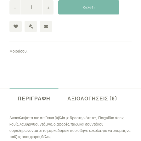
Καλάθι
Μοιράσου:
ΠΕΡΙΓΡΑΦΉ
ΑΞΙΟΛΟΓΉΣΕΙΣ (0)
Ανακάλυψε τα πιο απίθανα βιβλία µε δραστηριότητες! Παιχνίδια όπως
κουίζ, λαβύρινθοι, ντόµινο, διαφορές, παζλ και σουντόκου
συµπληρώνονται µε το µαρκαδοράκι που σβήνει εύκολα, για να µπορείς να
παίζεις όσες φορές θέλεις.