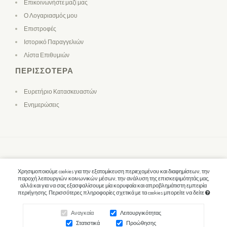
Επικοινωνήστε μαζί μας
Ο Λογαριασμός μου
Επιστροφές
Ιστορικό Παραγγελιών
Λίστα Επιθυμιών
ΠΕΡΙΣΣΌΤΕΡΑ
Ευρετήριο Κατασκευαστών
Ενημερώσεις
Χρησιμοποιούμε cookies για την εξατομίκευση περιεχομένου και διαφημίσεων, την
παροχή λειτουργιών κοινωνικών μέσων, την ανάλυση της επισκεψιμότητάς μας,
αλλά και για να σας εξασφαλίσουμε μία κορυφαία και απροβλημάτιστη εμπειρία
περιήγησης. Περισσότερες πληροφορίες σχετικά με τα cookies μπορείτε να δείτε
Αναγκαία
Λειτουργικότητας
Στατιστικά
Προώθησης