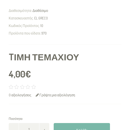
Διαθεσιμότητα:
Διαθέσιμο
Κατασκευαστής:
EL GRECO
Κωδικός Προϊόντος:
10
Προϊόντα που είδατε:
970
TΙΜΉ ΤΕΜΑΧΊΟΥ
4,00€
0 αξιολογήσεις
Γράψτε μια αξιολόγηση
Ποσότητα
Καλάθι