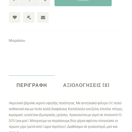
Μοιράσου:
ΠΕΡΙΓΡΑΦΉ
ΑΞΙΟΛΟΓΉΣΕΙΣ (0)
Ακρυλικό βερνίκι νερού υψηλής ποιότητας. Με αντηλιακό φίλτρο UV, πολύ
ανθεκτικό και με πολύ καλή διαφάνεια. Κατάλληλο για ξύλα, έπιπλα, πέτρες,
κεραμικό, γυαλί και εξωτερικής χρήσης. Αραιώνεται με νερό σε ποσοστό 10-
50% (για ματ). Μπορούμε να περάσουμε δύο χέρια αφότου στεγνώσει το
πρώτο χέρι (μετά από 1 ώρα περίπου). Διαθέσιμο σε γυαλιστερό, ματ και