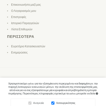
Επικοινωνήστε μαζί μας
Ο Λογαριασμός μου
Επιστροφές
Ιστορικό Παραγγελιών
Λίστα Επιθυμιών
ΠΕΡΙΣΣΌΤΕΡΑ
Ευρετήριο Κατασκευαστών
Ενημερώσεις
Χρησιμοποιούμε cookies για την εξατομίκευση περιεχομένου και διαφημίσεων, την
παροχή λειτουργιών κοινωνικών μέσων, την ανάλυση της επισκεψιμότητάς μας,
αλλά και για να σας εξασφαλίσουμε μία κορυφαία και απροβλημάτιστη εμπειρία
περιήγησης. Περισσότερες πληροφορίες σχετικά με τα cookies μπορείτε να δείτε
Αναγκαία
Λειτουργικότητας