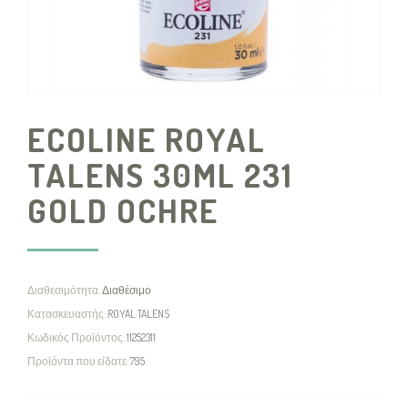
ECOLINE ROYAL
TALENS 30ML 231
GOLD OCHRE
Διαθεσιμότητα:
Διαθέσιμο
Κατασκευαστής:
ROYAL TALENS
Κωδικός Προϊόντος:
11252311
Προϊόντα που είδατε:
795