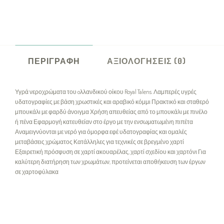
ΠΕΡΙΓΡΑΦΉ
ΑΞΙΟΛΟΓΉΣΕΙΣ (0)
Υγρά νεροχρώματα του oλλανδικού οίκου Royal Talens. Λαμπερές υγρές
υδατογραφίες με βάση χρωστικές και αραβικό κόμμι Πρακτικό και σταθερό
μπουκάλι με φαρδύ άνοιγμα Χρήση απευθείας από το μπουκάλι με πινέλο
ή πένα Εφαρμογή κατευθείαν στο έργο με την ενσωματωμένη πιπέτα
Αναμειγνύονται με νερό για όμορφα εφέ υδατογραφίας και ομαλές
μεταβάσεις χρώματος Κατάλληλες για τεχνικές σε βρεγμένο χαρτί
Εξαιρετική πρόσφυση σε χαρτί ακουαρέλας, χαρτί σχεδίου και χαρτόνι Για
καλύτερη διατήρηση των χρωμάτων, προτείνεται αποθήκευση των έργων
σε χαρτοφύλακα