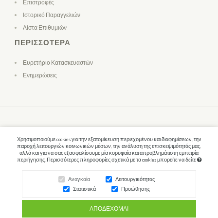
Επιστροφές
Ιστορικό Παραγγελιών
Λίστα Επιθυμιών
ΠΕΡΙΣΣΌΤΕΡΑ
Ευρετήριο Κατασκευαστών
Ενημερώσεις
Χρησιμοποιούμε cookies για την εξατομίκευση περιεχομένου και διαφημίσεων, την
παροχή λειτουργιών κοινωνικών μέσων, την ανάλυση της επισκεψιμότητάς μας,
αλλά και για να σας εξασφαλίσουμε μία κορυφαία και απροβλημάτιστη εμπειρία
περιήγησης. Περισσότερες πληροφορίες σχετικά με τα cookies μπορείτε να δείτε
Αναγκαία
Λειτουργικότητας
Στατιστικά
Προώθησης
ΑΠΟΔΈΧΟΜΑΙ