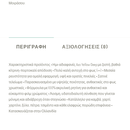
Μοιράσου:
ΠΕΡΙΓΡΑΦΉ
ΑΞΙΟΛΟΓΉΣΕΙΣ (0)
Χαρακτηριστικά προϊόντος • Ημι‑αδιαφανές Azo Yellow Deep με ζεστή, βαθιά
κίτρινη‑πορτοκαλί απόδοση • Πολύ καλή αντοχή στο φως (++) • Μεσαία
ρευστότητα για ομαλή εφαρμογή, υφή και ορατές πινελιές • Σατινέ
τελείωμα • Παρασκευασμένο με υψηλής ποιότητας, ανθεκτικές στο φως
χρωστικές • Φόρμουλα με 100% ακρυλική ρητίνη για ανθεκτικό και
εύκαμπτο φιλμ χρώματος • Άοσμη, υδατοδιαλυτή σύνθεση που γίνεται
μόνιμη και αδιάβροχη όταν στεγνώσει • Κατάλληλο για καμβά, χαρτί,
χαρτόνι, ξύλο, πέτρα, τσιμέντο και κάθε ελαφρώς πορώδη επιφάνεια •
Κατασκευάζεται στην Ολλανδία