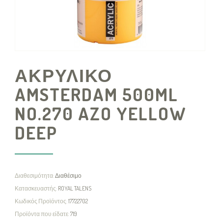
ΑΚΡΥΛΙΚΟ
AMSTERDAM 500ML
NO.270 AZO YELLOW
DEEP
Διαθεσιμότητα:
Διαθέσιμο
Κατασκευαστής:
ROYAL TALENS
Κωδικός Προϊόντος:
17722702
Προϊόντα που είδατε:
719