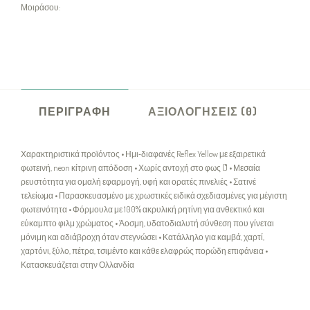
Μοιράσου:
ΠΕΡΙΓΡΑΦΉ
ΑΞΙΟΛΟΓΉΣΕΙΣ (0)
Χαρακτηριστικά προϊόντος • Ημι‑διαφανές Reflex Yellow με εξαιρετικά
φωτεινή, neon κίτρινη απόδοση • Χωρίς αντοχή στο φως (˚) • Μεσαία
ρευστότητα για ομαλή εφαρμογή, υφή και ορατές πινελιές • Σατινέ
τελείωμα • Παρασκευασμένο με χρωστικές ειδικά σχεδιασμένες για μέγιστη
φωτεινότητα • Φόρμουλα με 100% ακρυλική ρητίνη για ανθεκτικό και
εύκαμπτο φιλμ χρώματος • Άοσμη, υδατοδιαλυτή σύνθεση που γίνεται
μόνιμη και αδιάβροχη όταν στεγνώσει • Κατάλληλο για καμβά, χαρτί,
χαρτόνι, ξύλο, πέτρα, τσιμέντο και κάθε ελαφρώς πορώδη επιφάνεια •
Κατασκευάζεται στην Ολλανδία