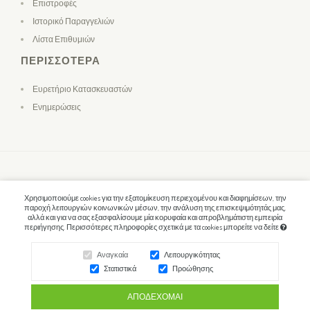
Επιστροφές
Ιστορικό Παραγγελιών
Λίστα Επιθυμιών
ΠΕΡΙΣΣΌΤΕΡΑ
Ευρετήριο Κατασκευαστών
Ενημερώσεις
Χρησιμοποιούμε cookies για την εξατομίκευση περιεχομένου και διαφημίσεων, την
παροχή λειτουργιών κοινωνικών μέσων, την ανάλυση της επισκεψιμότητάς μας,
αλλά και για να σας εξασφαλίσουμε μία κορυφαία και απροβλημάτιστη εμπειρία
περιήγησης. Περισσότερες πληροφορίες σχετικά με τα cookies μπορείτε να δείτε
Αναγκαία
Λειτουργικότητας
Στατιστικά
Προώθησης
ΑΠΟΔΈΧΟΜΑΙ