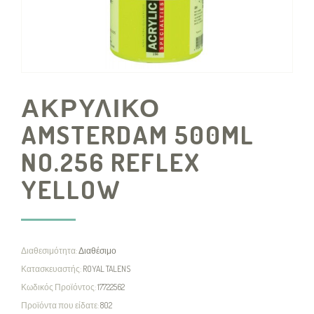
ΑΚΡΥΛΙΚΟ
AMSTERDAM 500ML
NO.256 REFLEX
YELLOW
Διαθεσιμότητα:
Διαθέσιμο
Κατασκευαστής:
ROYAL TALENS
Κωδικός Προϊόντος:
17722562
Προϊόντα που είδατε:
802