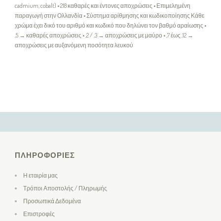
cadmium, cobalt) • 218 καθαρές και έντονες αποχρώσεις • Επιμελημένη
παραγωγή στην Ολλανδία • Σύστημα αρίθμησης και κωδικοποίησης Κάθε
χρώμα έχει δικό του αριθμό και κωδικό που δηλώνει τον βαθμό αραίωσης •
,5 → καθαρές αποχρώσεις • ,2 / ,3 → αποχρώσεις με μαύρο • ,7 έως ,12 →
αποχρώσεις με αυξανόμενη ποσότητα λευκού
ΠΛΗΡΟΦΟΡΊΕΣ
Η εταιρία μας
Τρόποι Αποστολής / Πληρωμής
Προσωπικά Δεδομένα
Επιστροφές