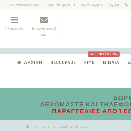
Ο Λογαριασμός μου
Λίστα Επιθυμιών (0)
Καλάθι Αγορών
Αγορά
Πληροφορίες
Επικοινήστε μαζί
μας
WEB OFFER 10%
ΑΡΧΙΚΉ
DECOUPAGE
FIMO
ΒΙΒΛΊΑ
ΔΩΡΕ
ΔΕΧΌΜΑΣΤΕ ΚΑΙ ΤΗΛΕΦΩΝΙ
ΠΑΡΑΓΓΕΛΊΕΣ ΑΠΟ 1 Έ
SOFT PASTEL REMBRANDT 548.8 Blue Violet