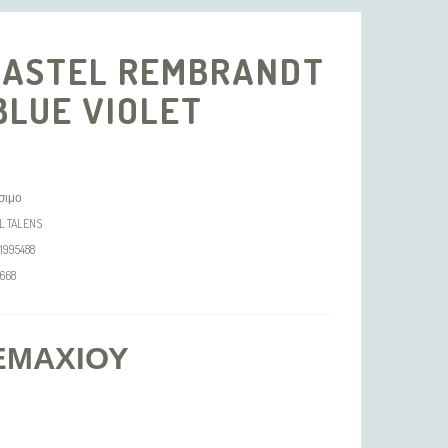
PASTEL REMBRANDT
BLUE VIOLET
σιμο
L TALENS
1995488
668
ΕΜΑΧΊΟΥ