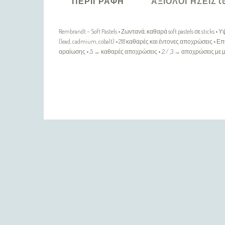
ΠΕΡΙΓΡΑΦΉ
ΑΞΙΟΛΟΓΉΣΕΙΣ (
Rembrandt – Soft Pastels • Ζωντανά, καθαρά soft pastels σε s
(lead, cadmium, cobalt) • 218 καθαρές και έντονες αποχρώσεις
αραίωσης • ,5 → καθαρές αποχρώσεις • ,2 / ,3 → αποχρώσεις με
ΠΛΗΡΟΦΟΡΊΕΣ
Η εταιρία μας
Τρόποι Αποστολής / Πληρωμής
Προσωπικά Δεδομένα
Επιστροφές