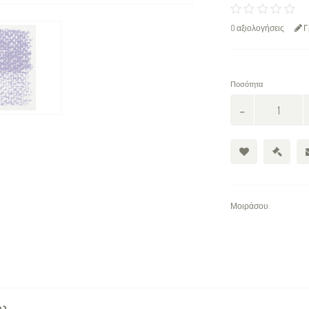
0 αξιολογήσεις
Γ
Ποσότητα
Μοιράσου: