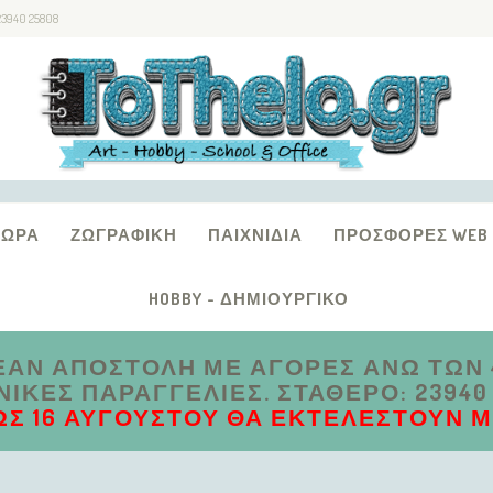
23940 25808
ΔΏΡΑ
ΖΩΓΡΑΦΙΚΉ
ΠΑΙΧΝΊΔΙΑ
ΠΡΟΣΦΟΡΈΣ WEB
HOBBY - ΔΗΜΙΟΥΡΓΙΚΌ
ΑΝ ΑΠΟΣΤΟΛΗ ΜΕ ΑΓΟΡΕΣ ΑΝΩ ΤΩΝ 4
ΚΈΣ ΠΑΡΑΓΓΕΛΊΕΣ. ΣΤΑΘΕΡΌ: 23940 2
ΩΣ 16 ΑΥΓΟΎΣΤΟΥ ΘΑ ΕΚΤΕΛΕΣΤΟΎΝ ΜΕ