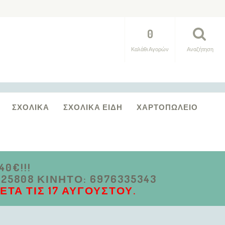
0
Καλάθι Αγορών
Αναζήτηση
ΣΧΟΛΙΚΆ
ΣΧΟΛΙΚΆ ΕΊΔΗ
ΧΑΡΤΟΠΩΛΕΊΟ
0€!!!
5808 ΚΙΝΗΤΌ: 6976335343
ΤΆ ΤΙΣ 17 ΑΥΓΟΎΣΤΟΥ.