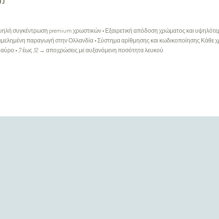
0)
ticks • Υψηλή συγκέντρωση premium χρωστικών • Εξαιρετική απόδοση χρώματος και υψηλό
 • Επιμελημένη παραγωγή στην Ολλανδία • Σύστημα αρίθμησης και κωδικοποίησης Κάθε 
 μαύρο • ,7 έως ,12 → αποχρώσεις με αυξανόμενη ποσότητα λευκού
ΕΞΥΠΗΡΈΤΗΣΗ ΠΕΛΑΤΏΝ
Επικοινωνήστε μαζί μας
Ο Λογαριασμός μου
Επιστροφές
Ιστορικό Παραγγελιών