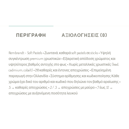
ΠΕΡΙΓΡΑΦΉ
ΑΞΙΟΛΟΓΉΣΕΙΣ (0)
Rembrandt – Soft Pastels • Ζωντανά, καθαρά soft pastels σε sticks • Υψηλή
συγκέντρωση premium χρωστικών • Εξαιρετική απόδοση χρώματος και
υψηλότερος βαθμός αντοχής στο φως • Χωρίς μεταλλικές χρωστικές (lead,
cadmium, cobalt) • 218 καθαρές και έντονες αποχρώσεις • Επιμελημένη
παραγωγή στην Ολλανδία • Σύστημα αρίθμησης και κωδικοποίησης Κάθε
χρώμα έχει δικό του αριθμό και κωδικό που δηλώνει τον βαθμό αραίωσης •
,5 → καθαρές αποχρώσεις • ,2 / ,3 → αποχρώσεις με μαύρο • ,7 έως ,12 →
αποχρώσεις με αυξανόμενη ποσότητα λευκού