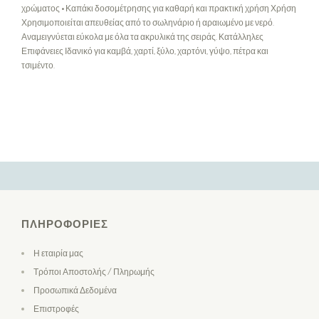
χρώματος • Καπάκι δοσομέτρησης για καθαρή και πρακτική χρήση Χρήση
Χρησιμοποιείται απευθείας από το σωληνάριο ή αραιωμένο με νερό.
Αναμειγνύεται εύκολα με όλα τα ακρυλικά της σειράς. Κατάλληλες
Επιφάνειες Ιδανικό για καμβά, χαρτί, ξύλο, χαρτόνι, γύψο, πέτρα και
τσιμέντο.
ΠΛΗΡΟΦΟΡΊΕΣ
Η εταιρία μας
Τρόποι Αποστολής / Πληρωμής
Προσωπικά Δεδομένα
Επιστροφές