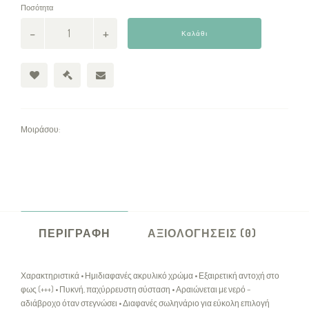
Ποσότητα
Καλάθι
Μοιράσου:
ΠΕΡΙΓΡΑΦΉ
ΑΞΙΟΛΟΓΉΣΕΙΣ (0)
Χαρακτηριστικά • Ημιδιαφανές ακρυλικό χρώμα • Εξαιρετική αντοχή στο
φως (+++) • Πυκνή, παχύρρευστη σύσταση • Αραιώνεται με νερό –
αδιάβροχο όταν στεγνώσει • Διαφανές σωληνάριο για εύκολη επιλογή