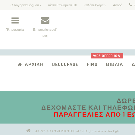
Ο Λογαριασμός μου
Λίστα Επιθυμιών (0)
Καλάθι Αγορών
Αγορά
Πληροφορίες
Επικοινήστε μαζί
μας
WEB OFFER 10%
ΑΡΧΙΚΉ
DECOUPAGE
FIMO
ΒΙΒΛΊΑ
ΔΩΡΕ
ΔΕΧΌΜΑΣΤΕ ΚΑΙ ΤΗΛΕΦΩΝΙ
ΠΑΡΑΓΓΕΛΊΕΣ ΑΠΟ 1 Έ
ΑΚΡΥΛΙΚΟ AMSTERDAM 500ml No.385 Quinacridone Rose Light