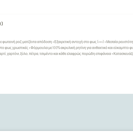
0)
με φωτεινή ροζ‑ματζέντα απόδοση • Εξαιρετική αντοχή στο φως (+++) • Μεσαία ρευστότη
το φως χρωστικές • Φόρμουλα με 100% ακρυλική ρητίνη για ανθεκτικό και εύκαμπτο φ
αρτί, χαρτόνι, ξύλο, πέτρα, τσιμέντο και κάθε ελαφρώς πορώδη επιφάνεια • Κατασκευάζ
ΕΞΥΠΗΡΈΤΗΣΗ ΠΕΛΑΤΏΝ
Επικοινωνήστε μαζί μας