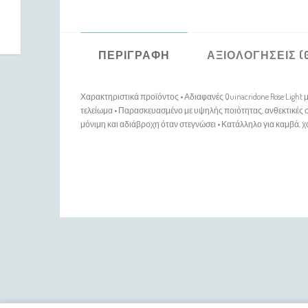
ΠΕΡΙΓΡΑΦΉ
ΑΞΙΟΛΟΓΉΣΕΙΣ (
Χαρακτηριστικά προϊόντος • Αδιαφανές Quinacridone Rose Light 
τελείωμα • Παρασκευασμένο με υψηλής ποιότητας, ανθεκτικές σ
μόνιμη και αδιάβροχη όταν στεγνώσει • Κατάλληλο για καμβά, χ
ΠΛΗΡΟΦΟΡΊΕΣ
Η εταιρία μας