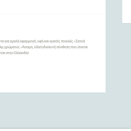
τα για ομαλή εφαρμογή, υφή και ορατές πινελιές • Σατινέ
ιλμ χρώματος • Άοσμη, υδατοδιαλυτή σύνθεση που γίνεται
εται στην Ολλανδία
ΠΕΡΙΣΣΌΤΕΡΑ
Ευρετήριο Κατασκευαστών