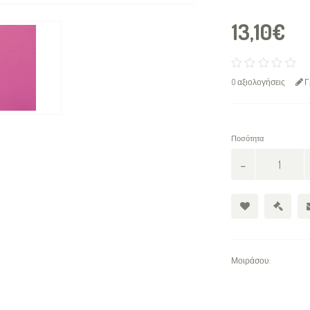
13,10€
0 αξιολογήσεις
Γ
Ποσότητα
Μοιράσου: