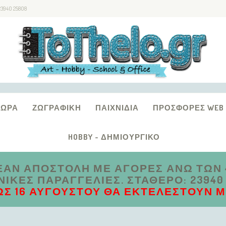
23940 25808
ΔΏΡΑ
ΖΩΓΡΑΦΙΚΉ
ΠΑΙΧΝΊΔΙΑ
ΠΡΟΣΦΟΡΈΣ WEB
HOBBY - ΔΗΜΙΟΥΡΓΙΚΌ
ΑΝ ΑΠΟΣΤΟΛΗ ΜΕ ΑΓΟΡΕΣ ΑΝΩ ΤΩΝ 4
ΚΈΣ ΠΑΡΑΓΓΕΛΊΕΣ. ΣΤΑΘΕΡΌ: 23940 2
ΩΣ 16 ΑΥΓΟΎΣΤΟΥ ΘΑ ΕΚΤΕΛΕΣΤΟΎΝ ΜΕ