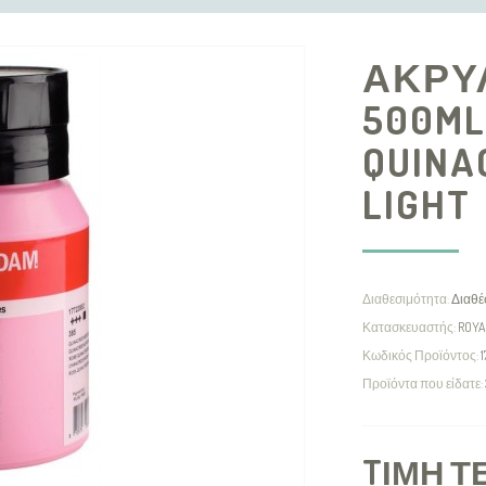
ΑΚΡΥ
500ML
QUINA
LIGHT
Διαθεσιμότητα:
Διαθέ
Κατασκευαστής:
ROYA
Κωδικός Προϊόντος:
1
Προϊόντα που είδατε:
TΙΜΉ Τ