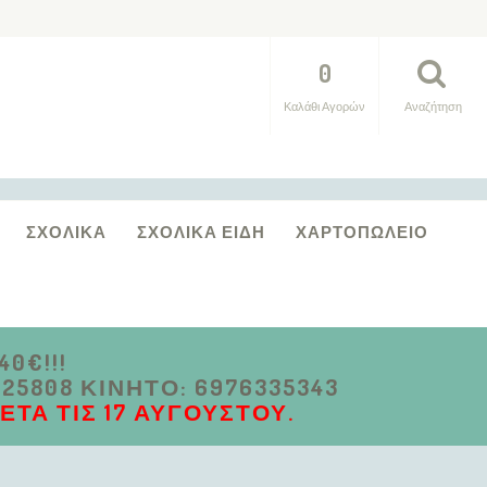
0
Καλάθι Αγορών
Αναζήτηση
ΣΧΟΛΙΚΆ
ΣΧΟΛΙΚΆ ΕΊΔΗ
ΧΑΡΤΟΠΩΛΕΊΟ
0€!!!
5808 ΚΙΝΗΤΌ: 6976335343
ΤΆ ΤΙΣ 17 ΑΥΓΟΎΣΤΟΥ.