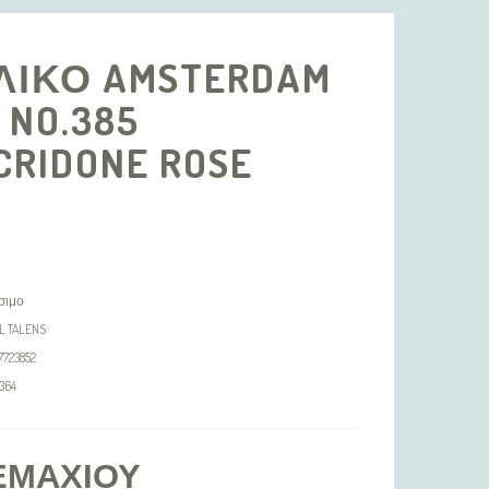
ΛΙΚΟ AMSTERDAM
 NO.385
CRIDONE ROSE
σιμο
L TALENS
7723852
364
ΕΜΑΧΊΟΥ