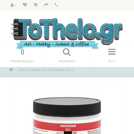
0
Καλάθι Αγορών
Αναζήτηση
Menu
ACRYLIC BINDER 005 AMSTERDAM 250ml