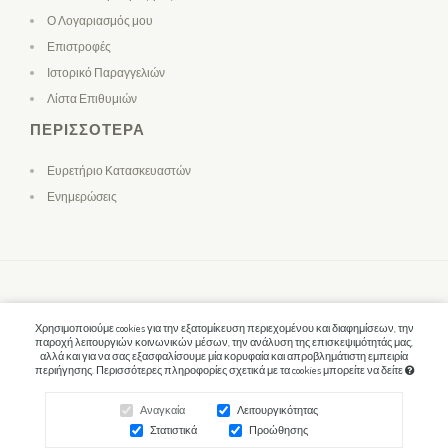
Ο Λογαριασμός μου
Επιστροφές
Ιστορικό Παραγγελιών
Λίστα Επιθυμιών
ΠΕΡΙΣΣΌΤΕΡΑ
Ευρετήριο Κατασκευαστών
Ενημερώσεις
Χρησιμοποιούμε cookies για την εξατομίκευση περιεχομένου και διαφημίσεων, την
παροχή λειτουργιών κοινωνικών μέσων, την ανάλυση της επισκεψιμότητάς μας,
αλλά και για να σας εξασφαλίσουμε μία κορυφαία και απροβλημάτιστη εμπειρία
περιήγησης. Περισσότερες πληροφορίες σχετικά με τα cookies μπορείτε να δείτε
Αναγκαία
Λειτουργικότητας
Στατιστικά
Προώθησης