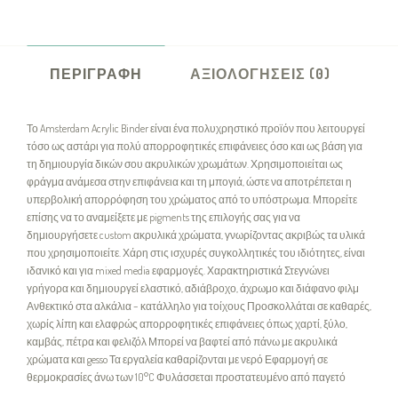
ΠΕΡΙΓΡΑΦΉ
ΑΞΙΟΛΟΓΉΣΕΙΣ (0)
Το Amsterdam Acrylic Binder είναι ένα πολυχρηστικό προϊόν που λειτουργεί
τόσο ως αστάρι για πολύ απορροφητικές επιφάνειες όσο και ως βάση για
τη δημιουργία δικών σου ακρυλικών χρωμάτων. Χρησιμοποιείται ως
φράγμα ανάμεσα στην επιφάνεια και τη μπογιά, ώστε να αποτρέπεται η
υπερβολική απορρόφηση του χρώματος από το υπόστρωμα. Μπορείτε
επίσης να το αναμείξετε με pigments της επιλογής σας για να
δημιουργήσετε custom ακρυλικά χρώματα, γνωρίζοντας ακριβώς τα υλικά
που χρησιμοποιείτε. Χάρη στις ισχυρές συγκολλητικές του ιδιότητες, είναι
ιδανικό και για mixed media εφαρμογές. Χαρακτηριστικά Στεγνώνει
γρήγορα και δημιουργεί ελαστικό, αδιάβροχο, άχρωμο και διάφανο φιλμ
Ανθεκτικό στα αλκάλια – κατάλληλο για τοίχους Προσκολλάται σε καθαρές,
χωρίς λίπη και ελαφρώς απορροφητικές επιφάνειες όπως χαρτί, ξύλο,
καμβάς, πέτρα και φελιζόλ Μπορεί να βαφτεί από πάνω με ακρυλικά
χρώματα και gesso Τα εργαλεία καθαρίζονται με νερό Εφαρμογή σε
θερμοκρασίες άνω των 10°C Φυλάσσεται προστατευμένο από παγετό