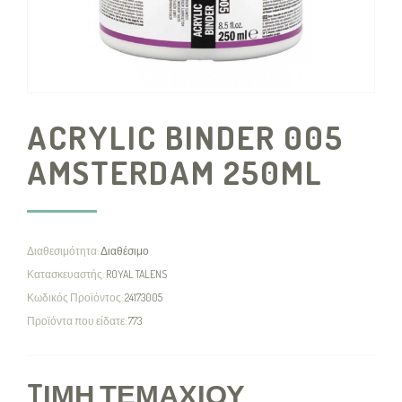
ACRYLIC BINDER 005
AMSTERDAM 250ML
Διαθεσιμότητα:
Διαθέσιμο
Κατασκευαστής:
ROYAL TALENS
Κωδικός Προϊόντος:
24173005
Προϊόντα που είδατε:
773
TΙΜΉ ΤΕΜΑΧΊΟΥ