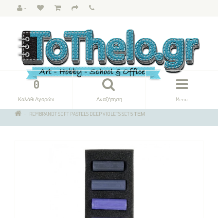
0
Καλάθι Αγορών
Αναζήτηση
Menu
REMBRANDT SOFT PASTELS DEEP VIOLETS SET 5 ΤΕΜ