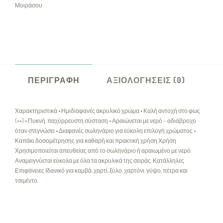
Μοιράσου:
ΠΕΡΙΓΡΑΦΉ
ΑΞΙΟΛΟΓΉΣΕΙΣ (0)
Χαρακτηριστικά • Ημιδιαφανές ακρυλικό χρώμα • Καλή αντοχή στο φως
(++) • Πυκνή, παχύρρευστη σύσταση • Αραιώνεται με νερό – αδιάβροχο
όταν στεγνώσει • Διαφανές σωληνάριο για εύκολη επιλογή χρώματος •
Καπάκι δοσομέτρησης για καθαρή και πρακτική χρήση Χρήση
Χρησιμοποιείται απευθείας από το σωληνάριο ή αραιωμένο με νερό.
Αναμειγνύεται εύκολα με όλα τα ακρυλικά της σειράς. Κατάλληλες
Επιφάνειες Ιδανικό για καμβά, χαρτί, ξύλο, χαρτόνι, γύψο, πέτρα και
τσιμέντο.