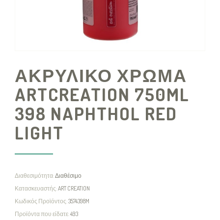
ΑΚΡΥΛΙΚΟ ΧΡΩΜΑ
ARTCREATION 750ML
398 NAPHTHOL RED
LIGHT
Διαθεσιμότητα:
Διαθέσιμο
Κατασκευαστής:
ART CREATION
Κωδικός Προϊόντος:
3574398M
Προϊόντα που είδατε:
493