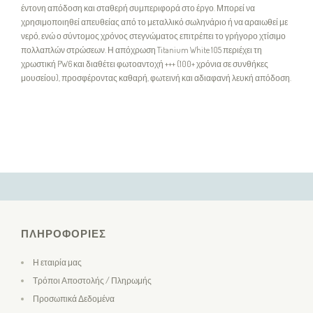
έντονη απόδοση και σταθερή συμπεριφορά στο έργο. Μπορεί να
χρησιμοποιηθεί απευθείας από το μεταλλικό σωληνάριο ή να αραιωθεί με
νερό, ενώ ο σύντομος χρόνος στεγνώματος επιτρέπει το γρήγορο χτίσιμο
πολλαπλών στρώσεων. Η απόχρωση Titanium White 105 περιέχει τη
χρωστική PW6 και διαθέτει φωτοαντοχή +++ (100+ χρόνια σε συνθήκες
μουσείου), προσφέροντας καθαρή, φωτεινή και αδιαφανή λευκή απόδοση.
ΠΛΗΡΟΦΟΡΊΕΣ
Η εταιρία μας
Τρόποι Αποστολής / Πληρωμής
Προσωπικά Δεδομένα