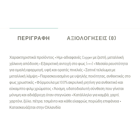
ΠΕΡΙΓΡΑΦΉ
ΑΞΙΟΛΟΓΉΣΕΙΣ (0)
Χαρακτηριστικά προϊόντος • Ημι‑αδιαφανές Copper με ζεστή, μεταλλική
χάλκινη απόδοση • Εξαιρετική αντοχή στο φως (+++) • Μεσαία ρευστότητα
για ομαλή εφαρμογή, υφή και ορατές πινελιές • Σατινέ τελείωμα με
μεταλλική λάμψη • Παρασκευασμένο με υψηλής ποιότητας, ανθεκτικές στο
φως χρωστικές • Φόρμουλα με 100% ακρυλική ρητίνη για ανθεκτικό και
εύκαμπτο φιλμ χρώματος • Άοσμη, υδατοδιαλυτή σύνθεση που γίνεται
μόνιμη και αδιάβροχη όταν στεγνώσει • Κατάλληλο για καμβά, χαρτί,
χαρτόνι, ξύλο, πέτρα, τσιμέντο και κάθε ελαφρώς πορώδη επιφάνεια •
Κατασκευάζεται στην Ολλανδία