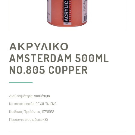
ΑΚΡΥΛΙΚΟ
AMSTERDAM 500ML
NO.805 COPPER
Διαθεσιμότητα:
Διαθέσιμο
Κατασκευαστής:
ROYAL TALENS
Κωδικός Προϊόντος:
17728052
Προϊόντα που είδατε:
435