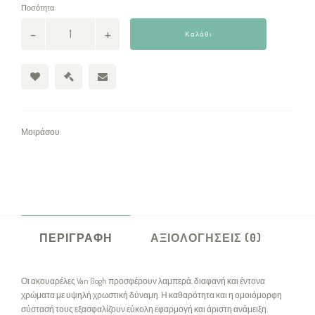
Ποσότητα
Καλάθι
Μοιράσου:
ΠΕΡΙΓΡΑΦΉ
ΑΞΙΟΛΟΓΉΣΕΙΣ (0)
Οι ακουαρέλες Van Gogh προσφέρουν λαμπερά, διαφανή και έντονα
χρώματα με υψηλή χρωστική δύναμη. Η καθαρότητα και η ομοιόμορφη
σύστασή τους εξασφαλίζουν εύκολη εφαρμογή και άριστη ανάμειξη.