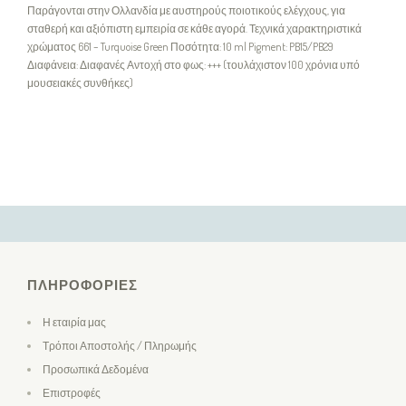
Παράγονται στην Ολλανδία με αυστηρούς ποιοτικούς ελέγχους, για
σταθερή και αξιόπιστη εμπειρία σε κάθε αγορά. Τεχνικά χαρακτηριστικά
χρώματος 661 – Turquoise Green Ποσότητα: 10 ml Pigment: PB15/PB29
Διαφάνεια: Διαφανές Αντοχή στο φως: +++ (τουλάχιστον 100 χρόνια υπό
μουσειακές συνθήκες)
ΠΛΗΡΟΦΟΡΊΕΣ
Η εταιρία μας
Τρόποι Αποστολής / Πληρωμής
Προσωπικά Δεδομένα
Επιστροφές