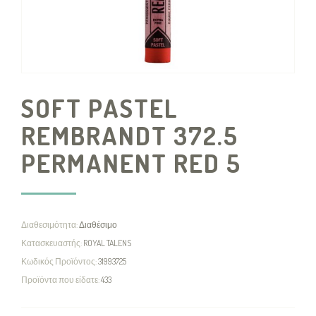
SOFT PASTEL
REMBRANDT 372.5
PERMANENT RED 5
Διαθεσιμότητα:
Διαθέσιμο
Κατασκευαστής:
ROYAL TALENS
Κωδικός Προϊόντος:
31993725
Προϊόντα που είδατε:
433