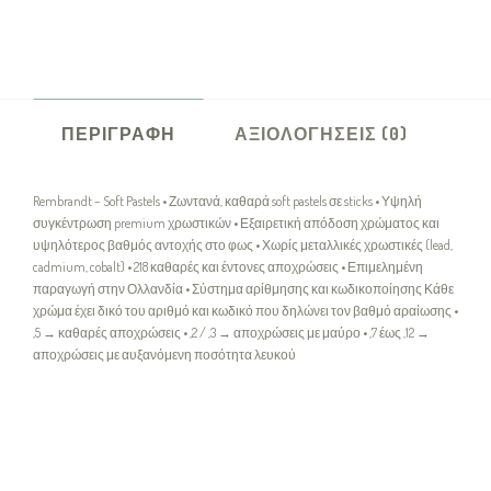
ΠΕΡΙΓΡΑΦΉ
ΑΞΙΟΛΟΓΉΣΕΙΣ (0)
Rembrandt – Soft Pastels • Ζωντανά, καθαρά soft pastels σε sticks • Υψηλή
συγκέντρωση premium χρωστικών • Εξαιρετική απόδοση χρώματος και
υψηλότερος βαθμός αντοχής στο φως • Χωρίς μεταλλικές χρωστικές (lead,
cadmium, cobalt) • 218 καθαρές και έντονες αποχρώσεις • Επιμελημένη
παραγωγή στην Ολλανδία • Σύστημα αρίθμησης και κωδικοποίησης Κάθε
χρώμα έχει δικό του αριθμό και κωδικό που δηλώνει τον βαθμό αραίωσης •
,5 → καθαρές αποχρώσεις • ,2 / ,3 → αποχρώσεις με μαύρο • ,7 έως ,12 →
αποχρώσεις με αυξανόμενη ποσότητα λευκού